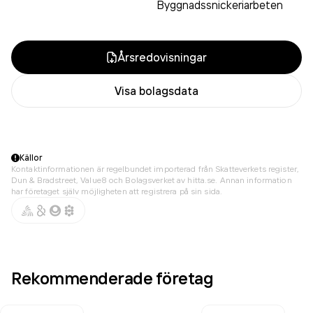
Byggnadssnickeriarbeten
Årsredovisningar
Visa bolagsdata
Källor
Kontaktinformationen är regelbundet importerad från Skatteverkets register,
Dun & Bradstreet, Value8 och Bolagsverket av hitta.se. Annan information
har företaget själv möjligheten att registrera på sin sida.
Rekommenderade företag