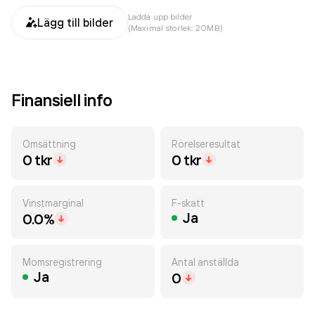
Ladda upp bilder
Lägg till bilder
(Maximal storlek: 20MB)
Finansiell info
Omsättning
Rörelseresultat
0 tkr
0 tkr
Vinstmarginal
F-skatt
Ja
0.0%
Momsregistrering
Antal anställda
Ja
0