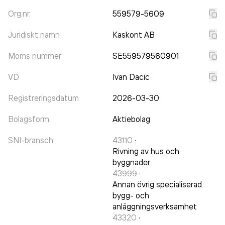
Org.nr.
559579-5609
Juridiskt namn
Kaskont AB
Moms nummer
SE559579560901
VD
Ivan Dacic
Registreringsdatum
2026-03-30
Bolagsform
Aktiebolag
SNI-bransch
43110
·
Rivning av hus och
byggnader
43999
·
Annan övrig specialiserad
bygg- och
anläggningsverksamhet
43320
·