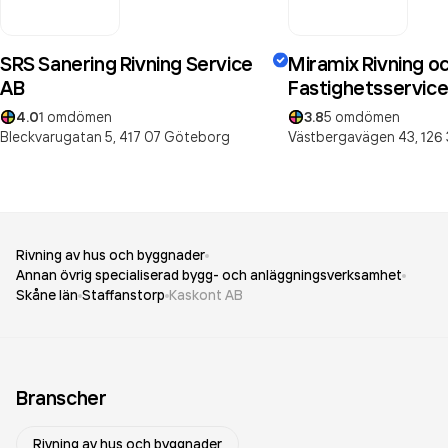
SRS Sanering Rivning Service
Miramix Rivning o
AB
Fastighetsservice
4.0
1
omdömen
3.8
5
omdömen
Bleckvarugatan 5,
417 07
Göteborg
Västbergavägen 43,
126
Rivning av hus och byggnader
Annan övrig specialiserad bygg- och anläggningsverksamhet
Skåne län
Staffanstorp
Kaskont AB
Branscher
Rivning av hus och byggnader