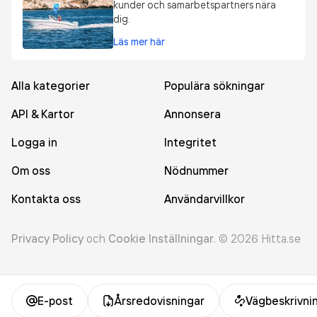
kunder och samarbetspartners nära
dig.
Läs mer här
Alla kategorier
Populära sökningar
API & Kartor
Annonsera
Logga in
Integritet
Om oss
Nödnummer
Kontakta oss
Användarvillkor
Privacy Policy
och
Cookie Inställningar
.
©
2026
Hitta.se
E-post
Årsredovisningar
Vägbeskrivni