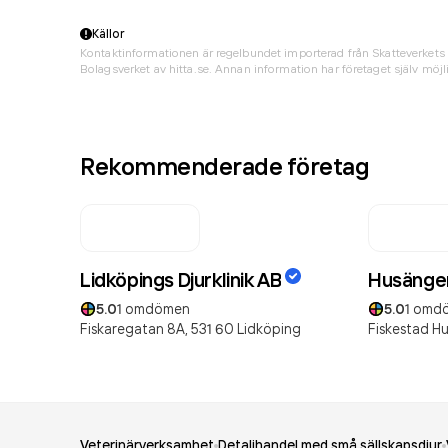
Källor
Kontaktinformationen är regelbundet importerad från Skatteverkets 
Bolagsverket av hitta.se. Annan information har företaget själv möjli
Rekommenderade företag
Lidköpings Djurklinik AB
Husängen
5.0
1
omdömen
5.0
1
omd
Fiskaregatan 8A,
531 60
Lidköping
Fiskestad H
Veterinärverksamhet
Detaljhandel med små sällskapsdjur