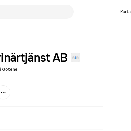
Karta
rinärtjänst
AB
i
Götene
Mer