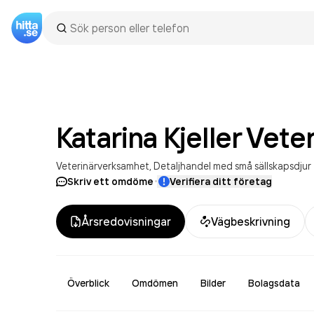
Katarina Kjeller Vete
Veterinärverksamhet
Detaljhandel med små sällskapsdjur
·
Skriv ett omdöme
Verifiera ditt företag
Årsredovisningar
Vägbeskrivning
Överblick
Omdömen
Bilder
Bolagsdata