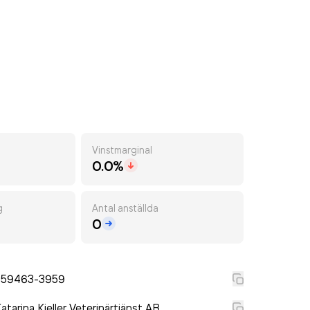
Vinstmarginal
0.0%
g
Antal anställda
0
559463-3959
atarina Kjeller Veterinärtjänst AB