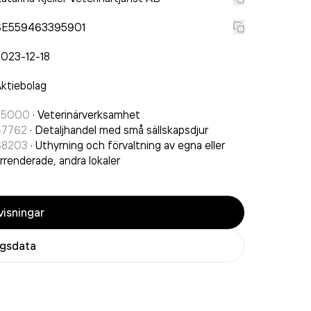
SE559463395901
023-12-18
ktiebolag
75000
·
Veterinärverksamhet
47762
·
Detaljhandel med små sällskapsdjur
68203
·
Uthyrning och förvaltning av egna eller
rrenderade, andra lokaler
isningar
agsdata