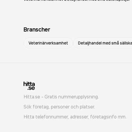
Branscher
Veterinärverksamhet
Detaljhandel med små sällsk
Hitta.se - Gratis nummerupplysning.
Sök företag, personer och platser.
Hitta telefonnummer, adresser, företagsinfo mm.