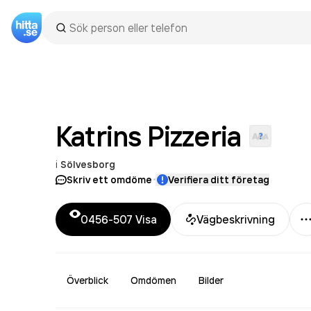
Katrins
Pizzeria
i
Sölvesborg
·
Skriv ett omdöme
Verifiera ditt företag
0456-507
Visa
Vägbeskrivning
Överblick
Omdömen
Bilder