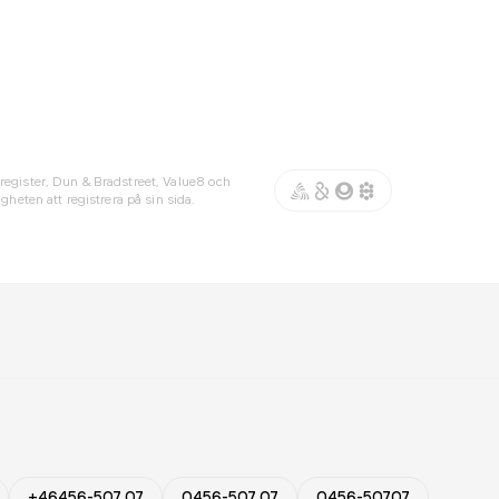
register, Dun & Bradstreet, Value8 och
gheten att registrera på sin sida.
+46456-507 07
0456-507 07
0456-50707