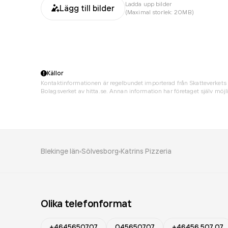
Ladda upp bilder
Lägg till bilder
(Maximal storlek: 20MB)
Källor
Kontaktinformationen är regelbundet importerad från Skatteverkets 
Bolagsverket av hitta.se. Annan information har företaget själv möjli
Blekinge län
Sölvesborg
Katrins Pizzeria
Olika telefonformat
+4645650707
045650707
+46456 507 07