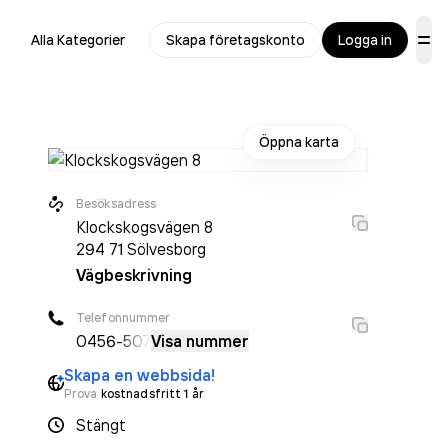
Alla Kategorier
Skapa företagskonto
Logga in
Öppna karta
Besöksadress
Klockskogsvägen 8
294 71
Sölvesborg
Vägbeskrivning
Telefonnummer
0456
-507
Visa nummer
Skapa en webbsida!
Prova
kostnadsfritt 1 år
Stängt