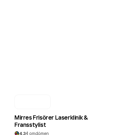
Mirres Frisörer Laserklinik &
Fransstylist
4.3
4
omdömen