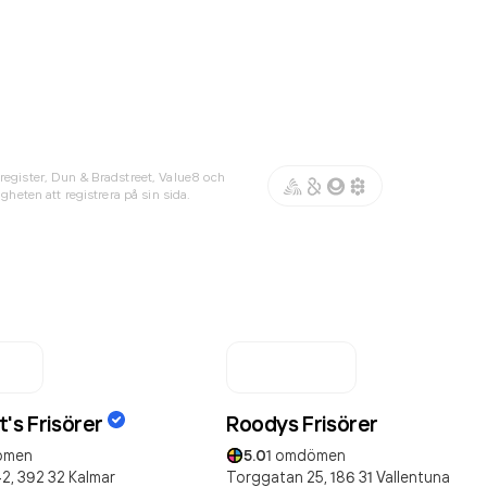
register, Dun & Bradstreet, Value8 och
gheten att registrera på sin sida.
's Frisörer
Roodys Frisörer
ömen
5.0
1
omdömen
2,
392 32
Kalmar
Torggatan 25,
186 31
Vallentuna