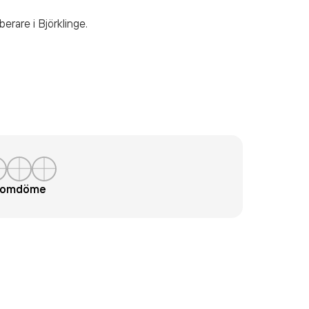
rberare
i Björklinge.
t omdöme