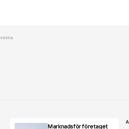
hristina
A
Marknadsför företaget