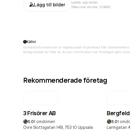
Ladda upp bilder
Lägg till bilder
(Maximal storlek: 20MB)
Källor
Kontaktinformationen är regelbundet importerad från Skatteverkets 
Bolagsverket av hitta.se. Annan information har företaget själv möjli
Rekommenderade företag
3 Frisörer AB
Bergfeldt
5.0
1
omdömen
5.0
1
omd
Övre Slottsgatan 14B,
753 10
Uppsala
Larmgatan 4