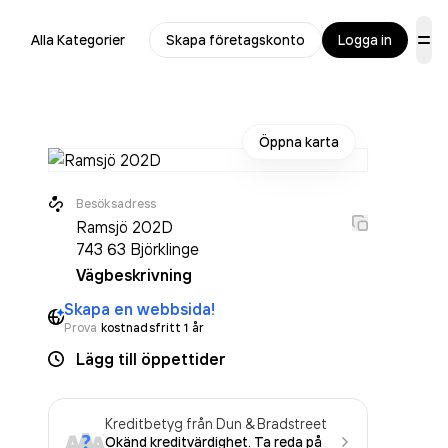
Alla Kategorier
Skapa företagskonto
Logga in
Öppna karta
Besöksadress
Ramsjö 202D
743 63
Björklinge
Vägbeskrivning
Skapa en webbsida!
Prova
kostnadsfritt 1 år
Lägg till öppettider
Kreditbetyg från Dun & Bradstreet
Okänd kreditvärdighet. Ta reda på