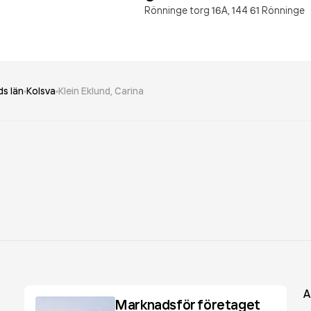
Rönninge torg 16A,
144 61
Rönninge
s län
Kolsva
Klein Eklund, Carina
A
Marknadsför företaget