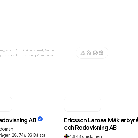
register, Dun & Bradstreet, Value8 och
gheten att registrera på sin sida.
edovisning AB
Ericsson Larosa Mäklarbyr
och Redovisning AB
dömen
ägen 28,
746 33
Bålsta
4.8
43
omdömen