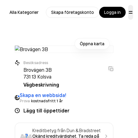
Alla Kategorier
Skapa företagskonto
Logga in
Öppna karta
Besöksadress
Brovägen 3B
731 13
Kolsva
Vägbeskrivning
Skapa en webbsida!
Prova
kostnadsfritt 1 år
Lägg till öppettider
Kreditbetyg från Dun & Bradstreet
Okänd kreditvärdighet. Ta reda på