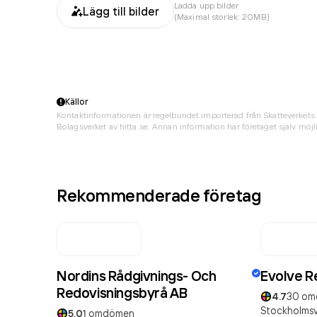
Ladda upp bilder
Lägg till bilder
(Maximal storlek: 20MB)
Källor
Kontaktinformationen är regelbundet importerad från Skatteverkets 
Bolagsverket av hitta.se. Annan information har företaget själv möjli
Rekommenderade företag
Nordins Rådgivnings- Och
Evolve R
Redovisningsbyrå AB
4.7
30
om
Stockholmsv
5.0
1
omdömen