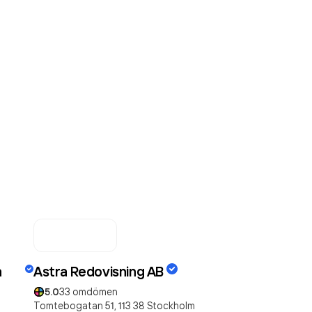
å
Astra Redovisning AB
5.0
33
omdömen
Tomtebogatan 51,
113 38
Stockholm