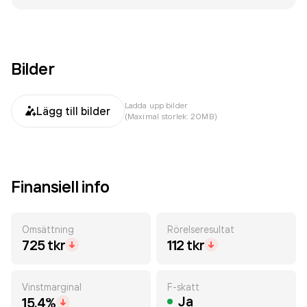
Bilder
Ladda upp bilder
Lägg till bilder
(Maximal storlek: 20MB)
Finansiell info
Omsättning
Rörelseresultat
725 tkr
112 tkr
Vinstmarginal
F-skatt
Ja
15.4%