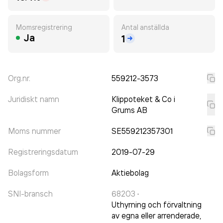
Momsregistrering
Antal anställda
Ja
1
Org.nr.
559212-3573
Juridiskt namn
Klippoteket & Co i
Grums AB
Moms nummer
SE559212357301
Registreringsdatum
2019-07-29
Bolagsform
Aktiebolag
SNI-bransch
68203
·
Uthyrning och förvaltning
av egna eller arrenderade,