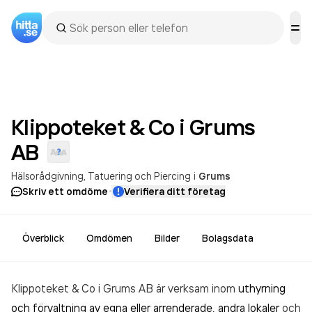
Klippoteket & Co i Grums
AB
Hälsorådgivning
Tatuering och Piercing
i
Grums
·
Skriv ett omdöme
Verifiera ditt företag
Överblick
Omdömen
Bilder
Bolagsdata
Klippoteket & Co i Grums AB är verksam inom
uthyrning
och förvaltning av egna eller arrenderade, andra lokaler
och