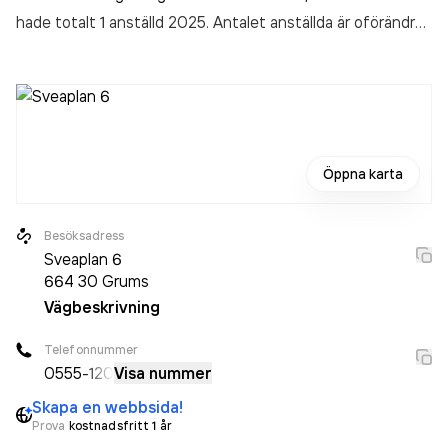
hade totalt 1 anställd 2025. Antalet anställda är oförändrat
sedan året innan. Bolaget är ett aktiebolag som varit aktivt
sedan 2019. Klippoteket & Co i Grums AB
omsatte
725 000,00 kr
senaste räkenskapsåret (2025).
Öppna karta
Besöksadress
Sveaplan 6
664 30
Grums
Vägbeskrivning
Telefonnummer
0555
-120
Visa nummer
Skapa en webbsida!
Prova
kostnadsfritt 1 år