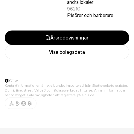
andra lokaler
96210
·
Frisörer och barberare
Årsredovisningar
Visa bolagsdata
Källor
Kontaktinformationen är regelbundet importerad från Skatteverkets register,
Dun & Bradstreet, Value8 och Bolagsverket av hitta.se. Annan information
har företaget själv möjligheten att registrera på sin sida.