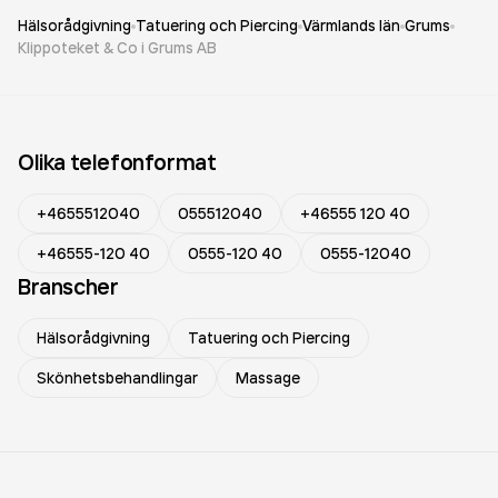
Hälsorådgivning
Tatuering och Piercing
Värmlands län
Grums
Klippoteket & Co i Grums AB
Olika telefonformat
+4655512040
055512040
+46555 120 40
+46555-120 40
0555-120 40
0555-12040
Branscher
Hälsorådgivning
Tatuering och Piercing
Skönhetsbehandlingar
Massage