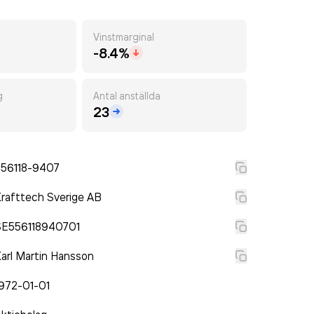
Vinstmarginal
-8.4%
g
Antal anställda
23
556118-9407
rafttech Sverige AB
SE556118940701
arl Martin Hansson
972-01-01