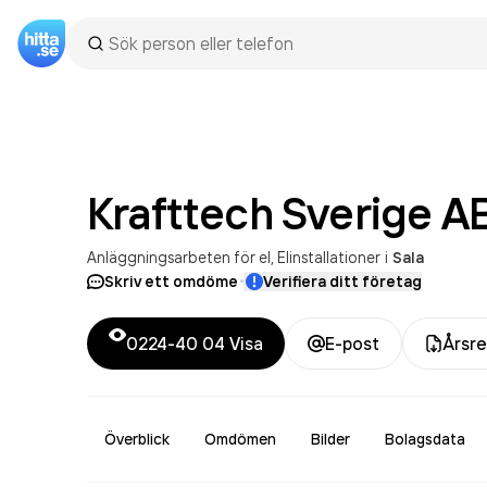
Krafttech Sverige
A
Anläggningsarbeten för el
Elinstallationer
i
Sala
·
Skriv ett omdöme
Verifiera ditt företag
0224-40 04
Visa
E-post
Årsre
Överblick
Omdömen
Bilder
Bolagsdata