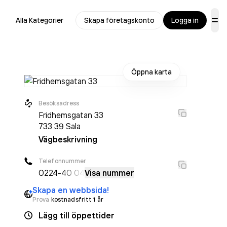
Alla Kategorier
Skapa företagskonto
Logga in
Öppna karta
Besöksadress
Fridhemsgatan 33
733 39
Sala
Vägbeskrivning
Telefonnummer
0224
-40 04
Visa nummer
Skapa en webbsida!
Prova
kostnadsfritt 1 år
Lägg till öppettider