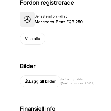
Fordon registrerade
Senaste införskaffat
Mercedes-Benz EQB 250
Visa alla
Bilder
Ladda upp bilder
Lägg till bilder
(Maximal storlek: 20MB)
Finansiell info