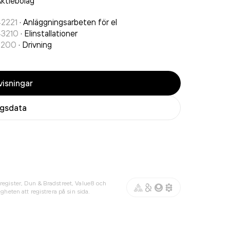
ktiebolag
42221
·
Anläggningsarbeten för el
43210
·
Elinstallationer
2200
·
Drivning
isningar
agsdata
register, Dun & Bradstreet, Value8 och
gheten att registrera på sin sida.