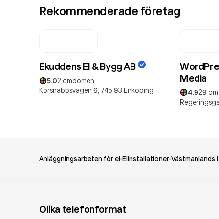
Rekommenderade företag
Ekuddens El & Bygg AB
WordPre
Media
5.0
2
omdömen
Korsnäbbsvägen 6,
745 93
Enköping
4.9
29
om
Regeringsga
Anläggningsarbeten för el
Elinstallationer
Västmanlands l
Olika telefonformat