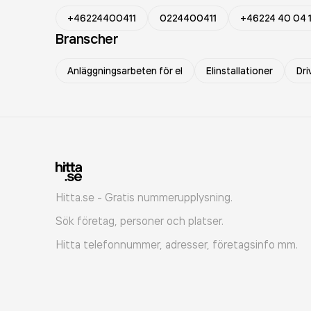
+46224400411
0224400411
+46224 40 04 1
Branscher
Anläggningsarbeten för el
Elinstallationer
Dri
Hitta.se - Gratis nummerupplysning.
Sök företag, personer och platser.
Hitta telefonnummer, adresser, företagsinfo mm.