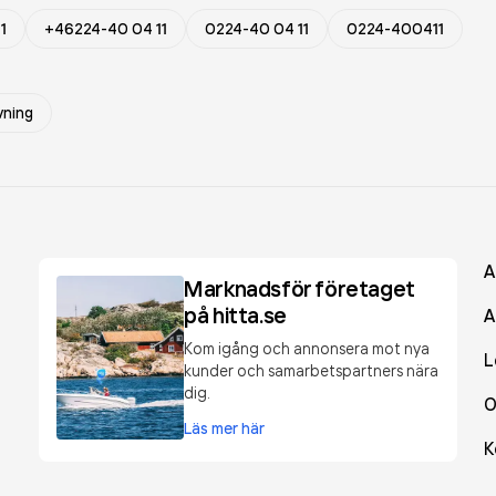
1
+46224-40 04 11
0224-40 04 11
0224-400411
vning
A
Marknadsför företaget
på hitta.se
A
Kom igång och annonsera mot nya
L
kunder och samarbetspartners nära
dig.
O
Läs mer här
K