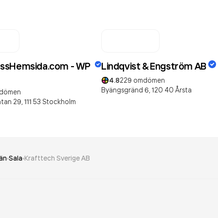
ssHemsida.com​ - WP
Lindqvist & Engström AB
4.8
229
omdömen
Byängsgränd 6,
120 40
Årsta
dömen
tan 29,
111 53
Stockholm
än
Sala
Krafttech Sverige AB