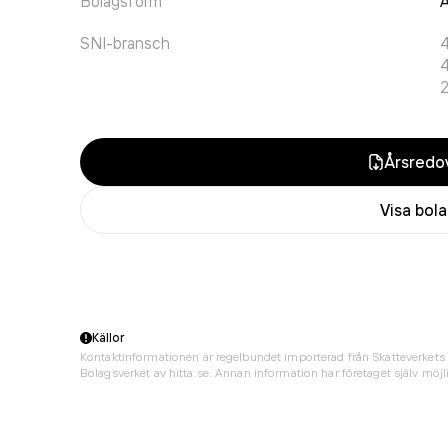
Bolagsform
A
SNI-bransch
Årsredov
Visa bol
Källor
Kontaktinformationen är regelbundet importerad från Skatteverkets 
Bolagsverket av hitta.se. Annan information har företaget själv möjli