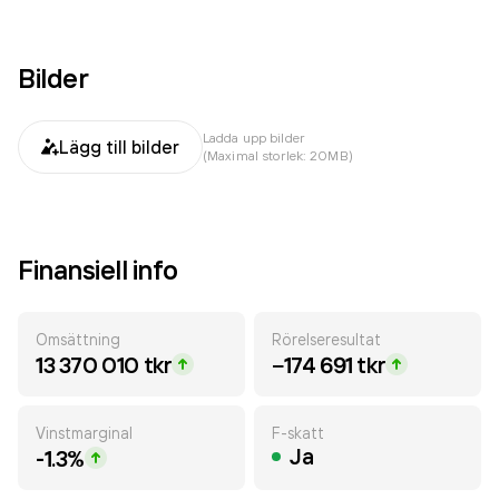
Bilder
Ladda upp bilder
Lägg till bilder
(Maximal storlek: 20MB)
Finansiell info
Omsättning
Rörelseresultat
13 370 010 tkr
−174 691 tkr
Vinstmarginal
F-skatt
Ja
-1.3%