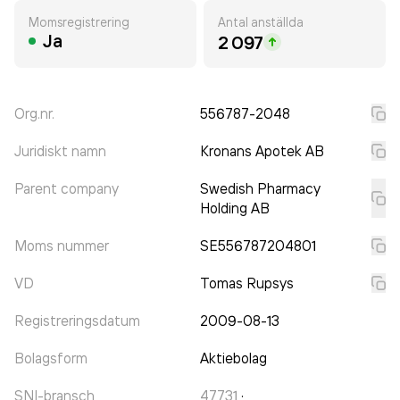
Momsregistrering
Antal anställda
Ja
2 097
Org.nr.
556787-2048
Juridiskt namn
Kronans Apotek AB
Parent company
Swedish Pharmacy
Holding AB
Moms nummer
SE556787204801
VD
Tomas Rupsys
Registreringsdatum
2009-08-13
Bolagsform
Aktiebolag
SNI-bransch
47731
·