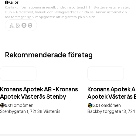
Källor
Kontaktinformationen är regelbundet importerad från Skatteverkets register,
Dun & Bradstreet, Value8 och Bolagsverket av hitta.se. Annan information
har företaget själv möjligheten att registrera på sin sida.
Rekommenderade företag
Kronans Apotek AB - Kronans
Kronans Apotek A
Apotek Västerås Stenby
Apotek Västerås 
5.0
1
omdömen
5.0
1
omdömen
Stenbygatan 1,
721 36
Västerås
Bäckby torggata 13,
724