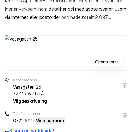
Kronans Apotek AB - Kronans Apotek Västerås Kvarteret
Igor är verksam inom
detaljhandel med apoteksvaror, utom
via internet eller postorder
och hade totalt 2 097
anställda 2025. Antalet anställda har ökat med 432
personer sedan 2024 då det jobbade 1 665 personer på
företaget. Bolaget är ett aktiebolag som varit aktivt sedan
2009. Kronans Apotek AB - Kronans Apotek Västerås
Kvarteret Igor
omsatte 13 370 010 000,00 kr
senaste
Öppna karta
räkenskapsåret (2025).
Besöksadress
Vasagatan 25
722 15
Västerås
Vägbeskrivning
Telefonnummer
0771
-612 6
Visa nummer
Skapa en webbsida!