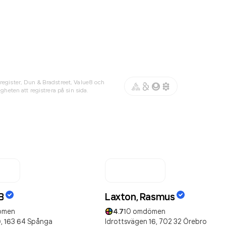
register, Dun & Bradstreet, Value8 och
gheten att registrera på sin sida.
B
Laxton, Rasmus
ömen
4.7
10
omdömen
,
163 64
Spånga
Idrottsvägen 16,
702 32
Örebro