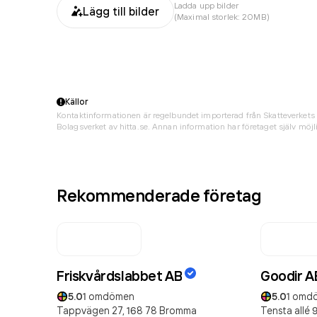
Ladda upp bilder
Lägg till bilder
(Maximal storlek: 20MB)
Källor
Kontaktinformationen är regelbundet importerad från Skatteverkets 
Bolagsverket av hitta.se. Annan information har företaget själv möjli
Rekommenderade företag
Friskvårdslabbet AB
Goodir A
5.0
1
omdömen
5.0
1
omd
Tappvägen 27,
168 78
Bromma
Tensta allé 9