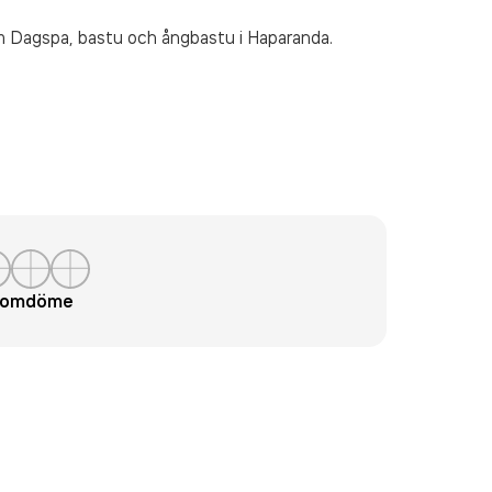
om
Dagspa, bastu och ångbastu
i Haparanda.
t omdöme