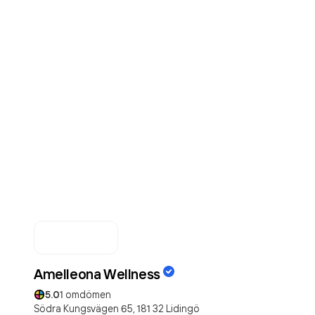
Amelleona Wellness
5.0
1
omdömen
Södra Kungsvägen 65,
181 32
Lidingö