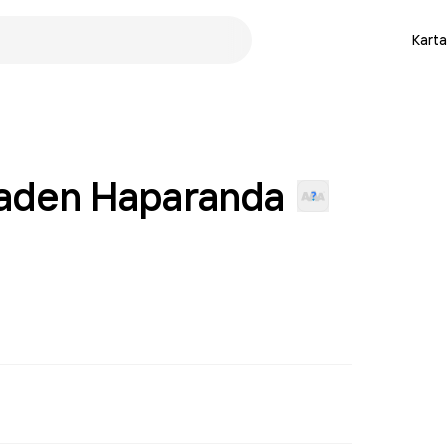
Karta
taden
Haparanda