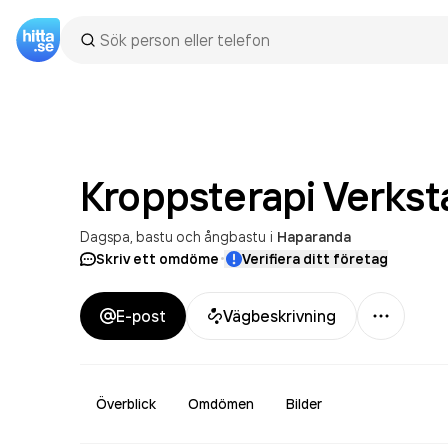
Kroppsterapi Verks
Dagspa, bastu och ångbastu
i
Haparanda
·
Skriv ett omdöme
Verifiera ditt företag
Mer
E-post
Vägbeskrivning
Överblick
Omdömen
Bilder