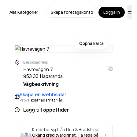
Alla Kategorier
Skapa företagskonto
Logga in
Öppna karta
Besöksadress
Havrevägen 7
953 33
Haparanda
Vägbeskrivning
Skapa en webbsida!
Prova
kostnadsfritt 1 år
Lägg till öppettider
Kreditbetyg från Dun & Bradstreet
Okänd kreditvärdighet. Ta reda på