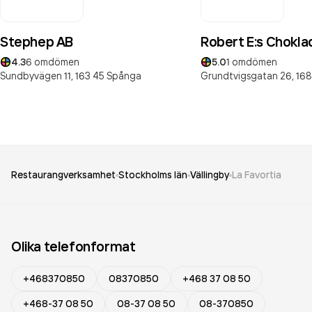
Stephep AB
Robert E:s Chokla
4.3
6
omdömen
5.0
1
omdömen
Sundbyvägen 11,
163 45
Spånga
Grundtvigsgatan 26,
168
Restaurangverksamhet
Stockholms län
Vällingby
La Favortia
Olika telefonformat
+468370850
08370850
+468 37 08 50
+468-37 08 50
08-37 08 50
08-370850