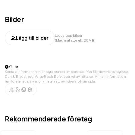
Bilder
Ladda upp bilder
Lägg till bilder
(Maximal storlek: 20MB)
Källor
Kontaktinformationen är regelbundet importerad från Skatteverkets register,
Dun & Bradstreet, Value8 och Bolagsverket av hitta.se. Annan information
har företaget själv möjligheten att registrera på sin sida.
Rekommenderade företag