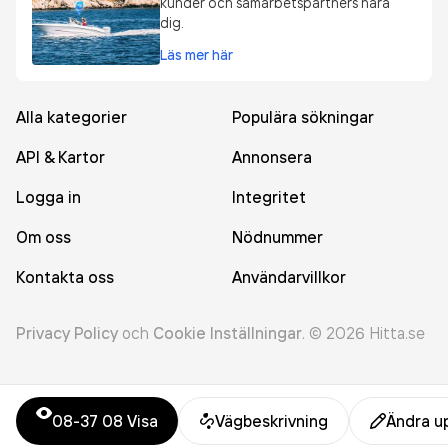
kunder och samarbetspartners nära
dig.
Läs mer här
Alla kategorier
Populära sökningar
API & Kartor
Annonsera
Logga in
Integritet
Om oss
Nödnummer
Kontakta oss
Användarvillkor
Privacy Policy
och
Cookie Inställningar
.
©
2026
Hitta.se
08-37 08
Visa
Vägbeskrivning
Ändra u