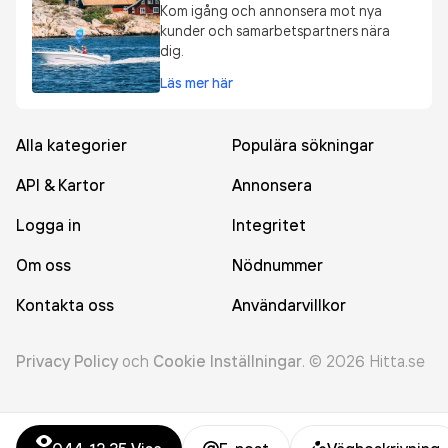
Kom igång och annonsera mot nya
kunder och samarbetspartners nära
dig.
Läs mer här
Alla kategorier
Populära sökningar
API & Kartor
Annonsera
Logga in
Integritet
Om oss
Nödnummer
Kontakta oss
Användarvillkor
Privacy Policy
och
Cookie Inställningar
.
©
2026
Hitta.se