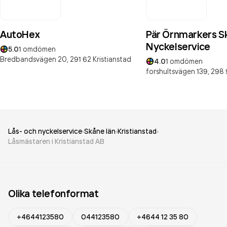
AutoHex
Pär Örnmarkers S
Nyckelservice
5.0
1
omdömen
Bredbandsvägen 20,
291 62
Kristianstad
4.0
1
omdömen
forshultsvägen 139,
298 
Lås- och nyckelservice
Skåne län
Kristianstad
Låsmästaren i Kristianstad AB
Olika telefonformat
+4644123580
044123580
+4644 12 35 80