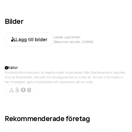
Bilder
Ladda upp bilder
Lägg till bilder
(Maximal storlek: 20MB)
Källor
Kontaktinformationen är regelbundet importerad från Skatteverkets register,
Dun & Bradstreet, Value8 och Bolagsverket av hitta.se. Annan information
har företaget själv möjligheten att registrera på sin sida.
Rekommenderade företag