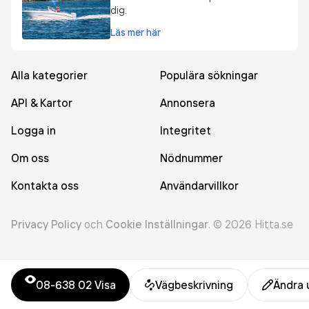
dig.
Läs mer här
Alla kategorier
Populära sökningar
API & Kartor
Annonsera
Logga in
Integritet
Om oss
Nödnummer
Kontakta oss
Användarvillkor
Privacy Policy
och
Cookie Inställningar
.
©
2026
Hitta.se
08-638 02
Visa
Vägbeskrivning
Ändra 