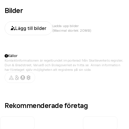
Bilder
Ladda upp bilder
Lägg till bilder
(Maximal storlek: 20MB)
Källor
Kontaktinformationen är regelbundet importerad från Skatteverkets register,
Dun & Bradstreet, Value8 och Bolagsverket av hitta.se. Annan information
har företaget själv möjligheten att registrera på sin sida.
Rekommenderade företag