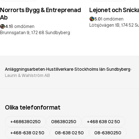
Norrorts Bygg & Entreprenad
Lejonet och Snick
Ab
5.0
1
omdömen
Lötsjövägen 1B,
174 52
S
4.1
8
omdömen
Brunnsgatan 9,
172 68
Sundbyberg
Anläggningsarbeten
Hustillverkare
Stockholms län
Sundbyberg
Laurin & Wahlström AB
Olika telefonformat
+4686380250
086380250
+468 638 02 50
+468-638 02 50
08-638 02 50
08-6380250