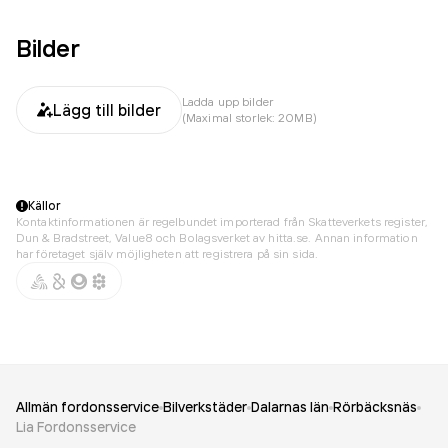
Bilder
Ladda upp bilder
Lägg till bilder
(Maximal storlek: 20MB)
Källor
Kontaktinformationen är regelbundet importerad från Skatteverkets register,
Dun & Bradstreet, Value8 och Bolagsverket av hitta.se. Annan information
har företaget själv möjligheten att registrera på sin sida.
Allmän fordonsservice
Bilverkstäder
Dalarnas län
Rörbäcksnäs
Lia Fordonsservice