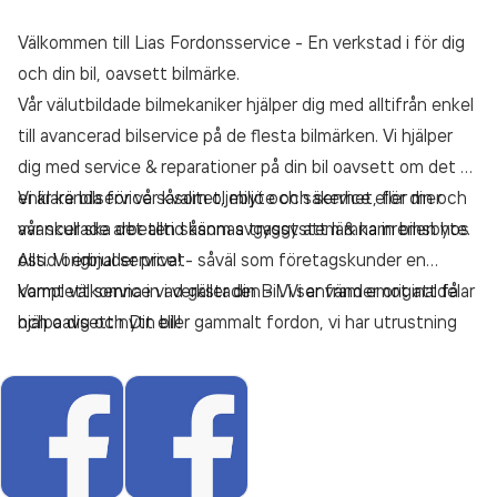
Välkommen till Lias Fordonsservice - En verkstad i för dig
och din bil, oavsett bilmärke.
Vår välutbildade bilmekaniker hjälper dig med alltifrån enkel
till avancerad bilservice på de flesta bilmärken. Vi hjälper
dig med service & reparationer på din bil oavsett om det är
enklare bilservice såsom oljebyte och service eller mer
Vi är kända för vår kvalitet, miljö och säkerhet, för din och
avancerade arbeten såsom avgassystem & kamremsbyte.
vår skull ska det alltid kännas tryggt att lämna in bilen hos
Alltid original service!
oss. Vi erbjuder privat- såväl som företagskunder en
komplett service vad gäller din Bil. Vi använder originaldelar
Varmt välkomna in i verkstaden - Vi ser fram emot att få
och oavsett nytt eller gammalt fordon, vi har utrustning
hjälpa dig och Din bil!
och kunskap för att lösa det mesta.