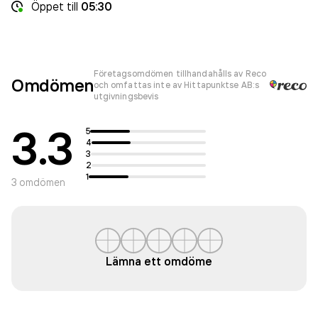
Öppet
till
05:30
Företagsomdömen tillhandahålls av Reco
Omdömen
och omfattas inte av Hittapunktse AB:s
utgivningsbevis
3.3
5
4
3
2
1
3
omdömen
Lämna ett omdöme