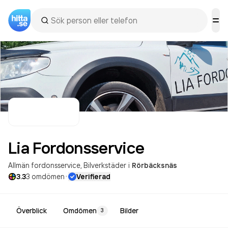
Lia
Fordonsservice
Allmän fordonsservice
Bilverkstäder
i
Rörbäcksnäs
·
3.3
3
omdömen
Verifierad
Överblick
Omdömen
Bilder
3