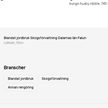
kungs-husby nibble,
745
Blandat jordbruk
Skogsförvaltning
Dalarnas län
Falun
Lidman, Olov
Branscher
Blandat jordbruk
Skogsförvaltning
Annan rengöring