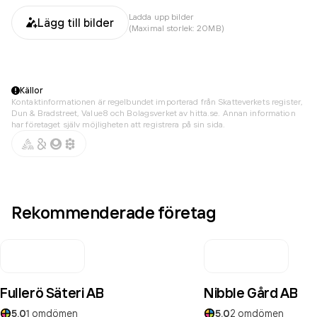
Ladda upp bilder
Lägg till bilder
(Maximal storlek: 20MB)
Källor
Kontaktinformationen är regelbundet importerad från Skatteverkets register,
Dun & Bradstreet, Value8 och Bolagsverket av hitta.se. Annan information
har företaget själv möjligheten att registrera på sin sida.
Rekommenderade företag
Fullerö Säteri AB
Nibble Gård AB
5.0
1
omdömen
5.0
2
omdömen