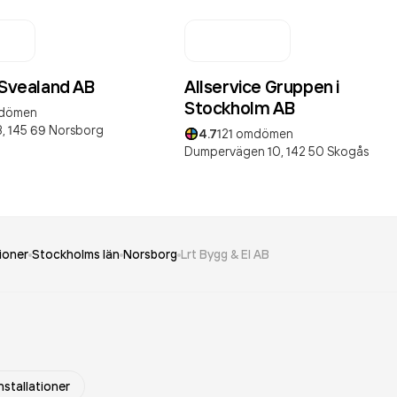
 Svealand AB
Allservice Gruppen i
Stockholm AB
dömen
,
145 69
Norsborg
4.7
121
omdömen
Dumpervägen 10,
142 50
Skogås
tioner
Stockholms län
Norsborg
Lrt Bygg & El AB
installationer