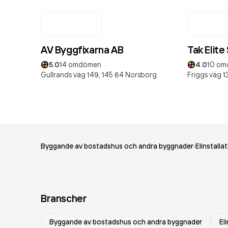
AV Byggfixarna AB
Tak Elite
5.0
14
omdömen
4.0
10
om
Gullrands väg 149,
145 64
Norsborg
Friggs väg 13
Byggande av bostadshus och andra byggnader
Elinstalla
Branscher
Byggande av bostadshus och andra byggnader
El