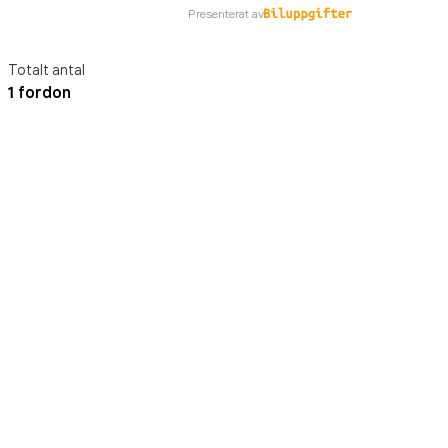
Presenterat av
Totalt antal
1 fordon