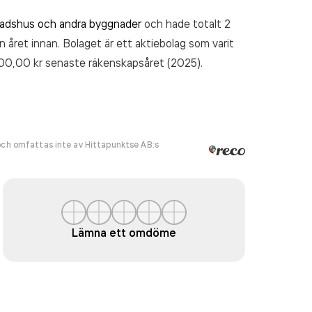
adshus och andra byggnader
och hade totalt 2
n året innan. Bolaget är ett aktiebolag som varit
00,00 kr
senaste räkenskapsåret (2025).
ch omfattas inte av Hittapunktse AB:s
Lämna ett omdöme