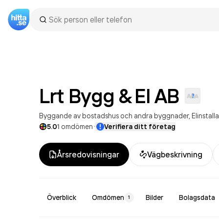
Lrt Bygg & El
AB
Byggande av bostadshus och andra byggnader
Elinstall
·
5.0
1
omdömen
Verifiera ditt företag
Årsredovisningar
Vägbeskrivning
Överblick
Omdömen
Bilder
Bolagsdata
1