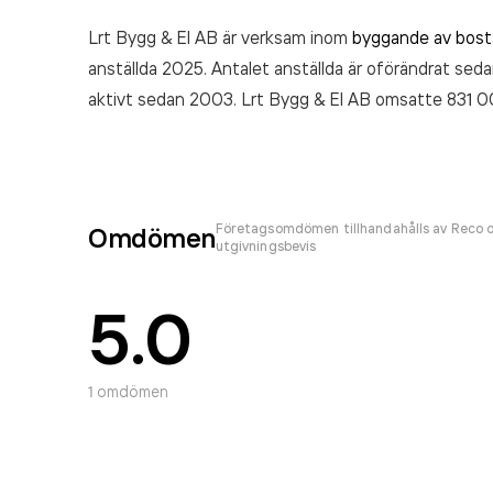
Lrt Bygg & El AB är verksam inom
byggande av bost
anställda 2025. Antalet anställda är oförändrat seda
aktivt sedan 2003. Lrt Bygg & El AB
omsatte 831 0
Företagsomdömen tillhandahålls av Reco o
Omdömen
utgivningsbevis
5.0
1
omdömen