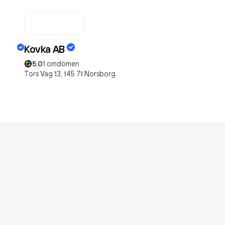
Kovka AB
5.0
1
omdömen
Tors Väg 13,
145 71
Norsborg