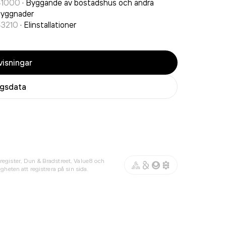
41000
·
Byggande av bostadshus och andra
byggnader
43210
·
Elinstallationer
isningar
agsdata
register, Dun & Bradstreet, Value8 och
gheten att registrera på sin sida.