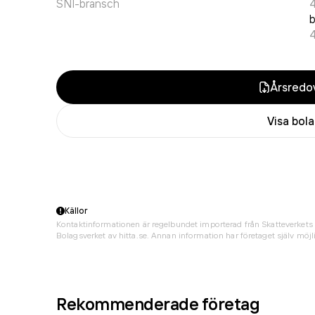
SNI-bransch
Årsredov
Visa bol
Källor
Kontaktinformationen är regelbundet importerad från Skatteverkets 
Bolagsverket av hitta.se. Annan information har företaget själv möjli
Rekommenderade företag