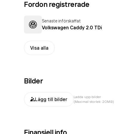
Fordon registrerade
Senaste införskaffat
Volkswagen Caddy 2.0 TDi
Visa alla
Bilder
Ladda upp bilder
Lägg till bilder
(Maximal storlek: 20MB)
Finansiell info