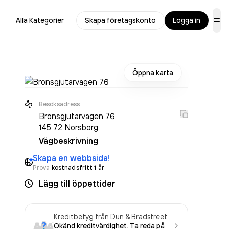
Alla Kategorier
Skapa företagskonto
Logga in
Öppna karta
Besöksadress
Bronsgjutarvägen 76
145 72
Norsborg
Vägbeskrivning
Skapa en webbsida!
Prova
kostnadsfritt 1 år
Lägg till öppettider
Kreditbetyg från Dun & Bradstreet
Okänd kreditvärdighet. Ta reda på