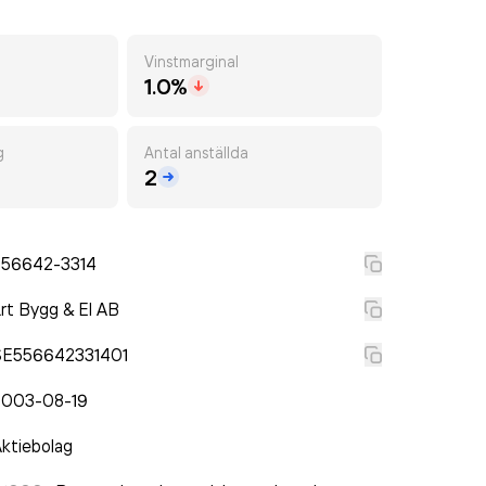
Vinstmarginal
1.0%
g
Antal anställda
2
556642-3314
rt Bygg & El AB
SE556642331401
2003-08-19
ktiebolag