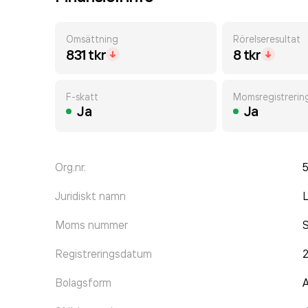
Omsättning
Rörelseresultat
831 tkr
8 tkr
F-skatt
Momsregistrerin
Ja
Ja
Org.nr.
Juridiskt namn
L
Moms nummer
Registreringsdatum
Bolagsform
A