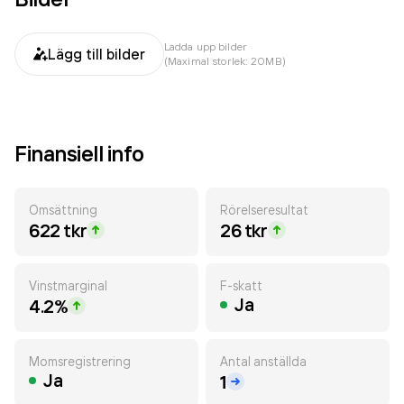
Ladda upp bilder
Lägg till bilder
(Maximal storlek: 20MB)
Finansiell info
Omsättning
Rörelseresultat
622 tkr
26 tkr
Vinstmarginal
F-skatt
Ja
4.2%
Momsregistrering
Antal anställda
Ja
1