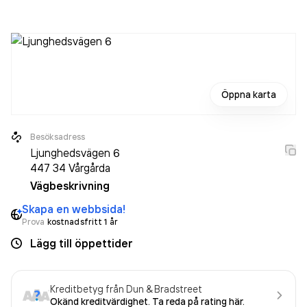
2011. Luni AB
omsatte 622 000,00 kr
senaste
räkenskapsåret (2026).
Öppna karta
Besöksadress
Ljunghedsvägen 6
447 34
Vårgårda
Vägbeskrivning
Skapa en webbsida!
Prova
kostnadsfritt 1 år
Lägg till öppettider
Kreditbetyg från Dun & Bradstreet
Okänd kreditvärdighet. Ta reda på rating här.