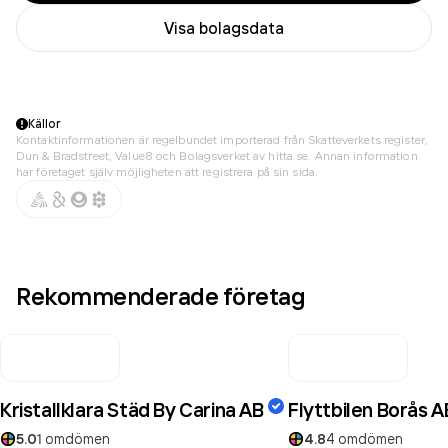
Visa bolagsdata
Källor
Kontaktinformationen är regelbundet importerad från Skatteverkets register,
Dun & Bradstreet, Value8 och Bolagsverket av hitta.se. Annan information
har företaget själv möjligheten att registrera på sin sida.
Rekommenderade företag
Kristallklara Städ By Carina AB
Flyttbilen Borås A
5.0
1
omdömen
4.8
4
omdömen