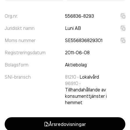
Org.nr.
556836-8293
Juridiskt namn
Luni AB
Moms nummer
SE556836829301
Registreringsdatum
2011-06-08
Bolagsform
Aktiebolag
SNI-bransch
81210
·
Lokalvård
96910
·
Tillhandahållande av
konsumenttjänster i
hemmet
Årsredovisningar