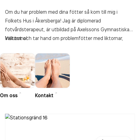
Om du har problem med dina fötter så kom till mig i
Folkets Hus i Åkersberga! Jag är diplomerad
fotvårdsterapeut, är utbildad på Axelssons Gymnastiska
Institut och tar hand om problemfötter med liktornar,
Välkomna!
vårtor, sprickor, nageltrång, kartnaglar, förhårdnader och
andra problem man kan ha med fötterna. Eller du kanske
inte har några problem med fötterna utan bara vill unna dig
en skön stund. Varje behandling avslutas med en härlig
fotmassage. Jag utför också underbensmassage och
säljer salvor, nagellack, strumpor och presentkort.
Om oss
Kontakt