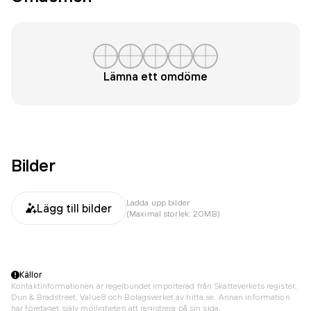
Lämna ett omdöme
Bilder
Ladda upp bilder
Lägg till bilder
(Maximal storlek: 20MB)
Källor
Kontaktinformationen är regelbundet importerad från Skatteverkets register,
Dun & Bradstreet, Value8 och Bolagsverket av hitta.se. Annan information
har företaget själv möjligheten att registrera på sin sida.