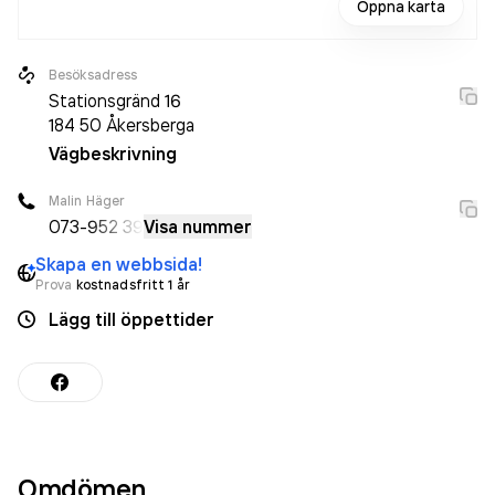
Öppna karta
Besöksadress
Stationsgränd 16
184 50
Åkersberga
Vägbeskrivning
Malin Häger
073-
952 39
Visa nummer
Skapa en webbsida!
Prova
kostnadsfritt 1 år
Lägg till öppettider
Omdömen