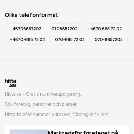
Olika telefonformat
+46706657202
0706657202
+4670 665 72 02
+4670-665 72 02
070-665 72 02
070-6657202
Hitta.se - Gratis nummerupplysning.
Sök företag, personer och platser.
Hitta telefonnummer, adresser, företagsinfo mm.
Marknadsför företaget på