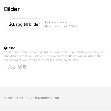
Bilder
Ladda upp bilder
Lägg till bilder
(Maximal storlek: 20MB)
Källor
Kontaktinformationen är regelbundet importerad från Skatteverkets register,
Dun & Bradstreet, Value8 och Bolagsverket av hitta.se. Annan information
har företaget själv möjligheten att registrera på sin sida.
Stockholms län
Vätö
Mandys Städ