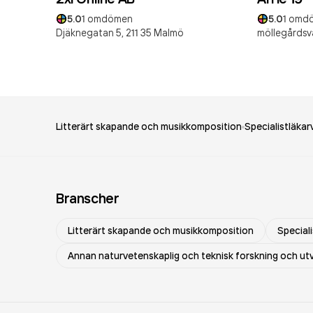
5.0
1
omdömen
5.0
1
omd
Djäknegatan 5,
211 35
Malmö
möllegårdsvä
Litterärt skapande och musikkomposition
Specialistläka
Branscher
Litterärt skapande och musikkomposition
Special
Annan naturvetenskaplig och teknisk forskning och ut