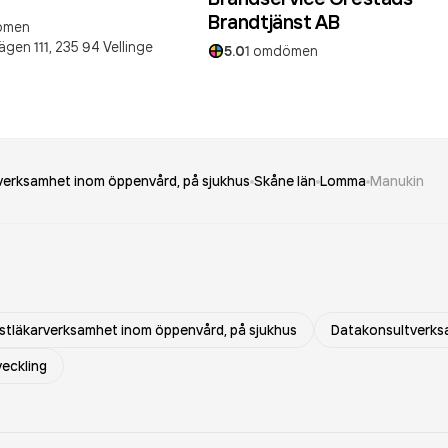
Brandtjänst AB
ömen
gen 111,
235 94
Vellinge
5.0
1
omdömen
rverksamhet inom öppenvård, på sjukhus
Skåne län
Lomma
Manukin
istläkarverksamhet inom öppenvård, på sjukhus
Datakonsultverk
veckling