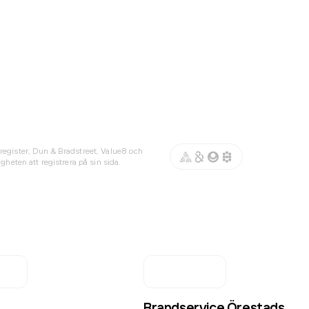
register, Dun & Bradstreet, Value8 och
gheten att registrera på sin sida.
Brandservice Örestads