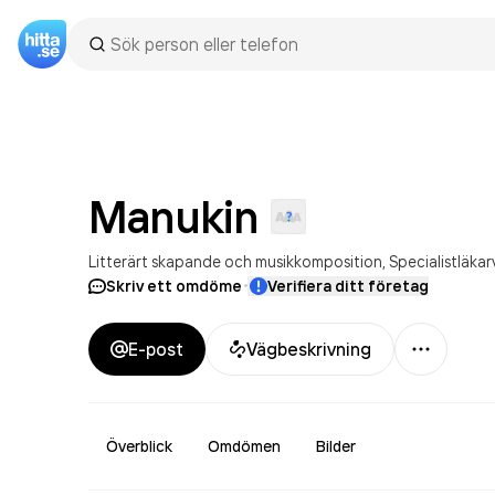
Manukin
Litterärt skapande och musikkomposition
Specialistläka
·
Skriv ett omdöme
Verifiera ditt företag
Mer
E-post
Vägbeskrivning
Överblick
Omdömen
Bilder