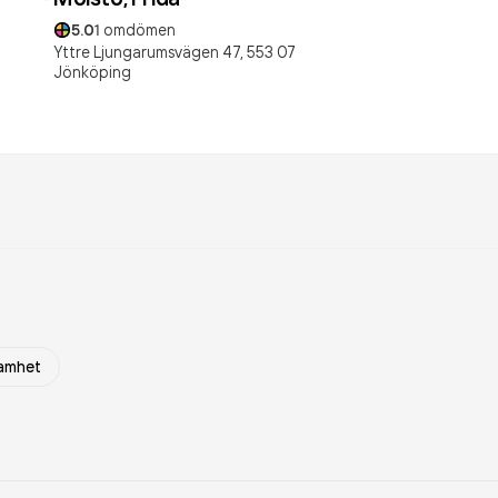
5.0
1
omdömen
Yttre Ljungarumsvägen 47,
553 07
Jönköping
samhet