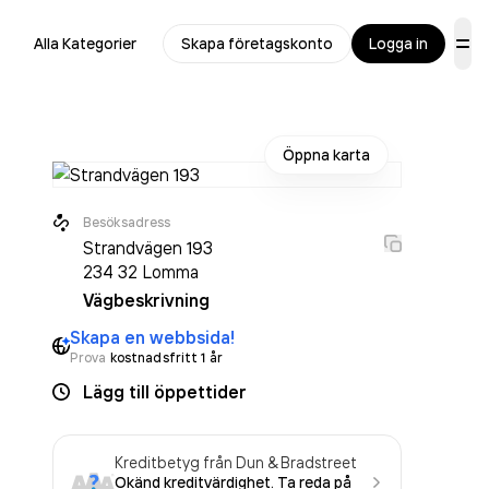
Alla Kategorier
Skapa företagskonto
Logga in
Öppna karta
Besöksadress
Strandvägen 193
234 32
Lomma
Vägbeskrivning
Skapa en webbsida!
Prova
kostnadsfritt 1 år
Lägg till öppettider
Kreditbetyg från Dun & Bradstreet
Okänd kreditvärdighet. Ta reda på