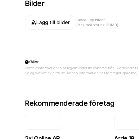
Bilder
Ladda upp bilder
Lägg till bilder
(Maximal storlek: 20MB)
Källor
Kontaktinformationen är regelbundet importerad från Skatteverkets 
Bolagsverket av hitta.se. Annan information har företaget själv möjli
Rekommenderade företag
2xl Online AB
Arrie 19