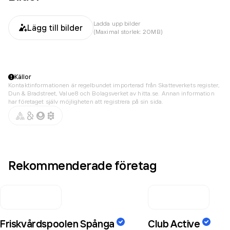
Ladda upp bilder
Lägg till bilder
(Maximal storlek: 20MB)
Källor
Kontaktinformationen är regelbundet importerad från Skatteverkets register,
Dun & Bradstreet, Value8 och Bolagsverket av hitta.se. Annan information
har företaget själv möjligheten att registrera på sin sida.
Rekommenderade företag
Friskvårdspoolen Spånga
Club Active