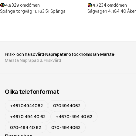
4.9
329
omdömen
4.7
234
omdömen
Spånga torgväg 11,
163 51
Spånga
Sågvägen 4,
184 40
Åke
Frisk- och hälsovård
Naprapater
Stockholms län
Märsta
Märsta Naprapati & Friskvård
Olika telefonformat
+46704944062
0704944062
+4670 494 40 62
+4670-494 40 62
070-494 40 62
070-4944062