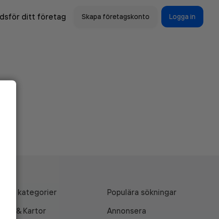
sför ditt företag
Skapa företagskonto
Logga in
Alla kategorier
Populära sökningar
API & Kartor
Annonsera