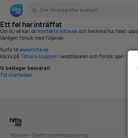
Sök namn, gata, ort, telefon, företag, sökord
Ett fel har inträffat
Om du vill kan du
kontakta hitta.se
och beskriva hur felet upps
Vänligen försök med följande:
Surfa till
www.hitta.se
Klicka på
Tillbaka-knappen
i webbläsaren och försök igen
Vi beklagar besväret!
Till startsidan
Hitta.se - Gratis nummerupplysning.