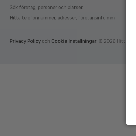
Sök företag, personer och platser.
Hitta telefonnummer, adresser, företagsinfo mm.
Privacy Policy
och
Cookie Inställningar
.
©
2026
Hitta.se