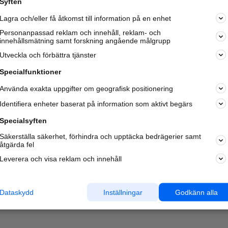
Syften
Kom igång och annonsera mot
Lagra och/eller få åtkomst till information på en enhet
nya kunder och
samarbetspartners nära dig.
Personanpassad reklam och innehåll, reklam- och
innehållsmätning samt forskning angående målgrupp
Läs mer här
Utveckla och förbättra tjänster
Specialfunktioner
Använda exakta uppgifter om geografisk positionering
Identifiera enheter baserat på information som aktivt begärs
Specialsyften
Säkerställa säkerhet, förhindra och upptäcka bedrägerier samt
åtgärda fel
Leverera och visa reklam och innehåll
Dataskydd
Inställningar
Godkänn alla