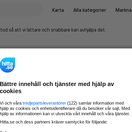
Karta
Alla kategorier
Marknad
tod så att vi lättare och snabbare kan avhjälpa det.
Bättre innehåll och tjänster med hjälp av
cookies
Vi och våra
tredjepartsleverantörer
(122) samlar information med
hjälp av cookies och enhetsidentifierare då du besöker vår sajt. Med
hjälp av informationen kan vi utveckla vårt innehåll och våra tjänster.
Marknadsför företaget på
Hitta.se och dess partners kräver samtycke för följande:
hitta.se