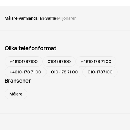
Målare
Värmlands län
Säffle
Miljönären
Olika telefonformat
+46101787100
0101787100
+4610 178 71 00
+4610-178 71 00
010-178 71 00
010-1787100
Branscher
Målare