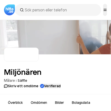
Miljönären
Målare
i
Säffle
·
Skriv ett omdöme
Verifierad
Överblick
Omdömen
Bilder
Bolagsdata