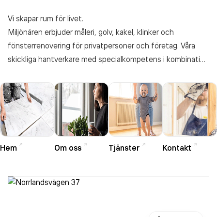
Vi skapar rum för livet.
Miljönären erbjuder måleri, golv, kakel, klinker och
fönsterrenovering för privatpersoner och företag. Våra
skickliga hantverkare med specialkompetens i kombination
med vårt breda utbud av tjänster gör oss till en trygg
helhetspartner för husets alla ytor. Vi avlastar våra kunder,
från första mötet till färdigt resultat och känner oss nöjda
först när vi skapat rum där människor trivs.
Hem
Om oss
Tjänster
Kontakt