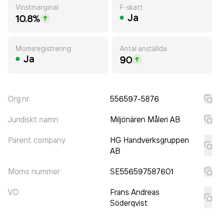
Vinstmarginal
F-skatt
Ja
10.8%
Momsregistrering
Antal anställda
Ja
90
Org.nr.
556597-5876
Juridiskt namn
Miljönären Måleri AB
Parent company
HG Handverksgruppen
AB
Moms nummer
SE556597587601
VD
Frans Andreas
Söderqvist