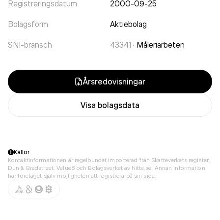
Registreringsdatum
2000-09-25
Bolagsform
Aktiebolag
SNI-bransch
43341
·
Måleriarbeten
Årsredovisningar
Visa bolagsdata
Källor
Kontaktinformationen är regelbundet importerad från Skatteverkets register,
Dun & Bradstreet, Value8 och Bolagsverket av hitta.se. Annan information
har företaget själv möjligheten att registrera på sin sida.