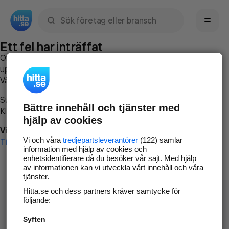
Sök namn, gata, ort, telefon, företag, sökord
Ett fel har inträffat
Om du vill kan du
kontakta hitta.se
och beskriva hur felet
uppstod så att vi lättare och snabbare kan avhjälpa det.
Vänligen försök med följande:
Surfa till
www.hitta.se
Bättre innehåll och tjänster med
Klicka på
Tillbaka-knappen
i webbläsaren och försök igen
hjälp av cookies
Vi beklagar besväret!
Vi och våra
tredjepartsleverantörer
(122) samlar
Till startsidan
information med hjälp av cookies och
enhetsidentifierare då du besöker vår sajt. Med hjälp
av informationen kan vi utveckla vårt innehåll och våra
tjänster.
Hitta.se och dess partners kräver samtycke för
följande:
Syften
Hitta.se - Gratis nummerupplysning.