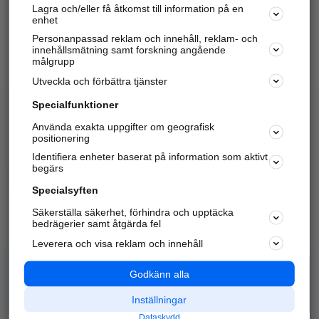
Lagra och/eller få åtkomst till information på en
Sök företag, personer och platser.
enhet
Personanpassad reklam och innehåll, reklam- och
Hitta telefonnummer, adresser, företagsinfo mm.
innehållsmätning samt forskning angående
målgrupp
Utveckla och förbättra tjänster
Marknadsför företaget
på hitta.se
Specialfunktioner
Använda exakta uppgifter om geografisk
Kom igång och annonsera mot
positionering
nya kunder och
Identifiera enheter baserat på information som aktivt
samarbetspartners nära dig.
begärs
Läs mer här
Specialsyften
Säkerställa säkerhet, förhindra och upptäcka
Alla kategorier
Populära sökningar
bedrägerier samt åtgärda fel
Leverera och visa reklam och innehåll
API & Kartor
Annonsera
Logga in
Integritet
Godkänn alla
Om oss
Nödnummer
Inställningar
Dataskydd