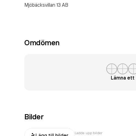
Mjöbäcksvillan 13 AB
Omdömen
Lämna et
Bilder
Ladda upp bilder
Lägg till bilder