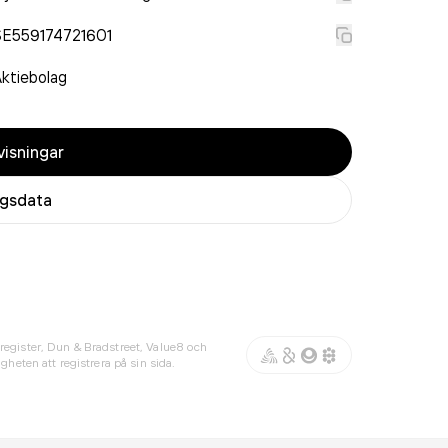
SE559174721601
ktiebolag
isningar
agsdata
register, Dun & Bradstreet, Value8 och
gheten att registrera på sin sida.