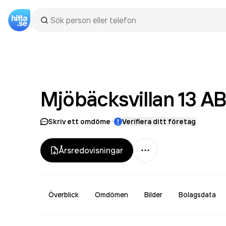
Mjöbäcksvillan 13
A
·
Skriv ett omdöme
Verifiera ditt företag
Mer
Årsredovisningar
Överblick
Omdömen
Bilder
Bolagsdata