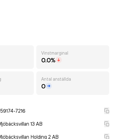
Vinstmarginal
0.0%
g
Antal anställda
0
559174-7216
jöbäcksvillan 13 AB
jöbäcksvillan Holding 2 AB