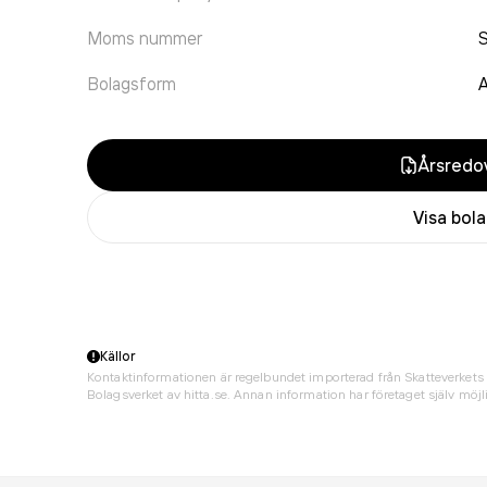
Moms nummer
Bolagsform
A
Årsredov
Visa bol
Källor
Kontaktinformationen är regelbundet importerad från Skatteverkets 
Bolagsverket av hitta.se. Annan information har företaget själv möjli