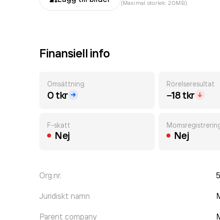
(Maximal storlek: 20MB)
Finansiell info
Omsättning
Rörelseresultat
0 tkr
−18 tkr
F-skatt
Momsregistrerin
Nej
Nej
Org.nr.
Juridiskt namn
M
Parent company
M