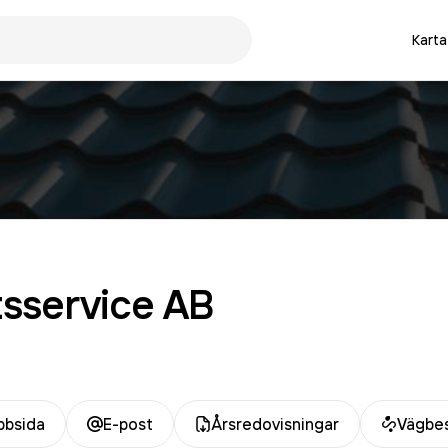
Karta
sservice
AB
bsida
E-post
Årsredovisningar
Vägbes