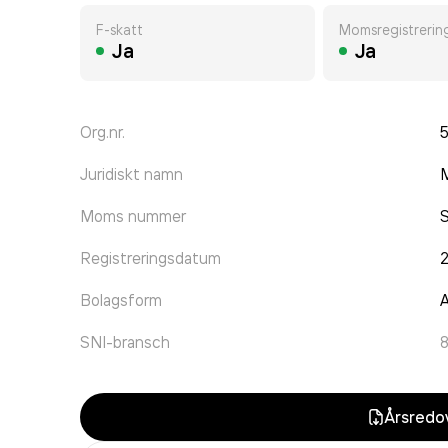
F-skatt
Momsregistrerin
Ja
Ja
Org.nr.
Juridiskt namn
M
Moms nummer
Registreringsdatum
Bolagsform
A
SNI-bransch
Årsredov