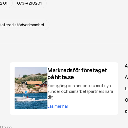
2 01
073-4210201
elaterad stödverksamhet
A
Marknadsför företaget
på hitta.se
A
Kom igång och annonsera mot nya
L
kunder och samarbetspartners nära
dig.
O
Läs mer här
K
tta.se