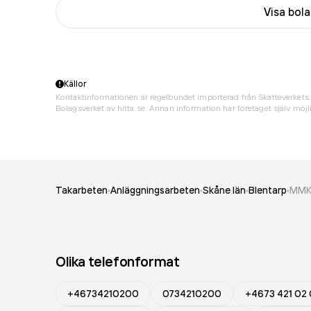
Visa bol
Källor
Kontaktinformationen är regelbundet importerad från Skatteverkets 
Bolagsverket av hitta.se. Annan information har företaget själv möjli
Takarbeten
Anläggningsarbeten
Skåne län
Blentarp
MMK 
Olika telefonformat
+46734210200
0734210200
+4673 421 02