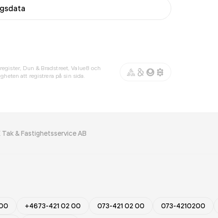
agsdata
register, Dun & Bradstreet, Value8 och
gheten att registrera på sin sida.
Tak & Fastighetsservice AB
 00
+4673-421 02 00
073-421 02 00
073-4210200