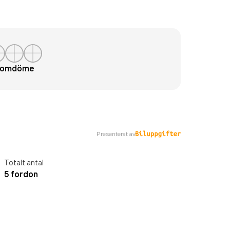
t omdöme
Presenterat av
Totalt antal
5 fordon