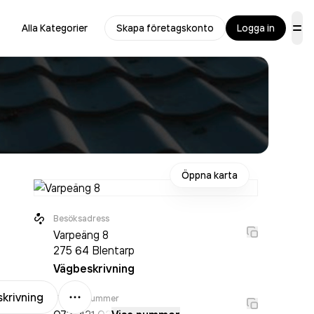
Alla Kategorier
Skapa företagskonto
Logga in
Öppna karta
Besöksadress
Varpeäng 8
275 64
Blentarp
Vägbeskrivning
Mer
krivning
Telefonnummer