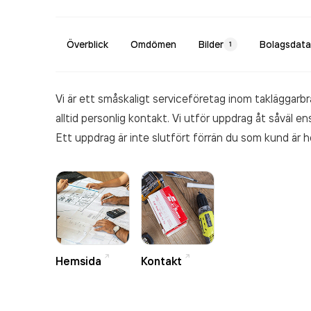
Överblick
Omdömen
Bilder
Bolagsdata
1
Vi är ett småskaligt serviceföretag inom takläggar
alltid personlig kontakt. Vi utför uppdrag åt såväl e
Ett uppdrag är inte slutfört förrän du som kund är 
detaljer kännetecknar därför vår verksamhet.Vintert
från era hustak.
Hemsida
Kontakt