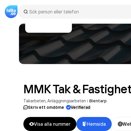
MMK Tak & Fastighet
Takarbeten
Anläggningsarbeten
i
Blentarp
·
Skriv ett omdöme
Verifierad
Visa alla nummer
Hemsida
Web