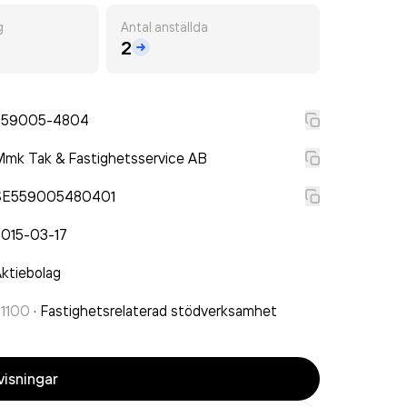
g
Antal anställda
2
559005-4804
mk Tak & Fastighetsservice AB
SE559005480401
2015-03-17
ktiebolag
81100
·
Fastighetsrelaterad stödverksamhet
isningar