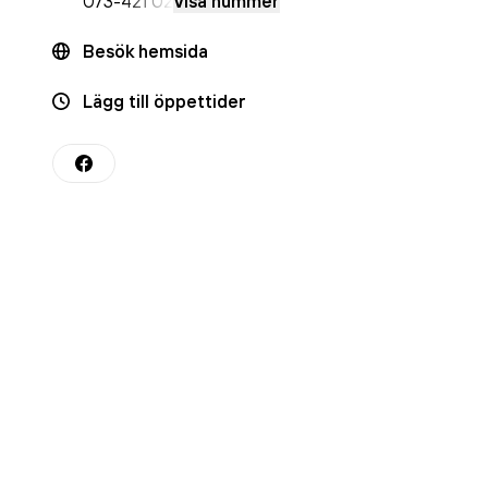
073-
421 02
Visa nummer
Besök hemsida
Lägg till öppettider