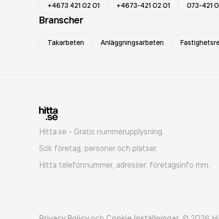
+4673 421 02 01
+4673-421 02 01
073-421 0
Branscher
Takarbeten
Anläggningsarbeten
Fastighetsr
Hitta.se - Gratis nummerupplysning.
Sök företag, personer och platser.
Hitta telefonnummer, adresser, företagsinfo mm.
Privacy Policy
och
Cookie Inställningar
.
©
2026
Hi