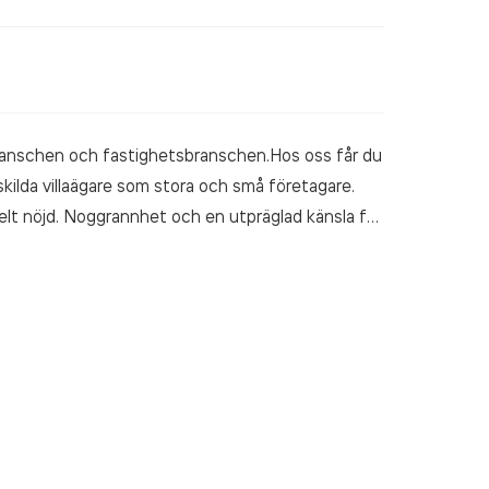
branschen och fastighetsbranschen.Hos oss får du
nskilda villaägare som stora och små företagare.
helt nöjd. Noggrannhet och en utpräglad känsla för
id tar vi även hand om snöskottning, istappar m.m