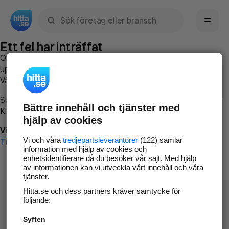
Sök namn, gata, ort, telefon, företag, sökord
Ett fel har inträffat
Om du vill kan du
kontakta hitta.se
och beskriva hur felet
uppstod så att vi lättare och snabbare kan avhjälpa det.
Vänligen försök med följande:
Surfa till
www.hitta.se
Bättre innehåll och tjänster med
Klicka på
Tillbaka-knappen
i webbläsaren och försök igen
hjälp av cookies
Vi beklagar besväret!
Vi och våra
tredjepartsleverantörer
(122) samlar
Till startsidan
information med hjälp av cookies och
enhetsidentifierare då du besöker vår sajt. Med hjälp
av informationen kan vi utveckla vårt innehåll och våra
tjänster.
Hitta.se och dess partners kräver samtycke för
följande:
Syften
Hitta.se - Gratis nummerupplysning.