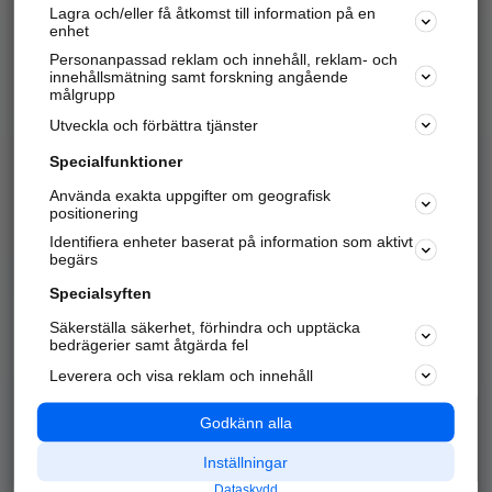
Lagra och/eller få åtkomst till information på en
Sök företag, personer och platser.
enhet
Personanpassad reklam och innehåll, reklam- och
Hitta telefonnummer, adresser, företagsinfo mm.
innehållsmätning samt forskning angående
målgrupp
Utveckla och förbättra tjänster
Marknadsför företaget
på hitta.se
Specialfunktioner
Använda exakta uppgifter om geografisk
Kom igång och annonsera mot
positionering
nya kunder och
Identifiera enheter baserat på information som aktivt
samarbetspartners nära dig.
begärs
Läs mer här
Specialsyften
Säkerställa säkerhet, förhindra och upptäcka
Alla kategorier
Populära sökningar
bedrägerier samt åtgärda fel
Leverera och visa reklam och innehåll
API & Kartor
Annonsera
Logga in
Integritet
Godkänn alla
Om oss
Nödnummer
Inställningar
Dataskydd