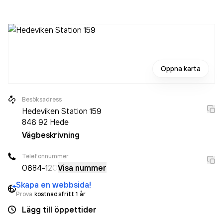
jobbade 2 personer på företaget. Bolaget är ett aktiebolag
som varit aktivt sedan 2000. Modins Transport AB
omsatte 30 000,00 kr
senaste räkenskapsåret (2023).
Öppna karta
Besöksadress
Hedeviken Station 159
846 92
Hede
Vägbeskrivning
Telefonnummer
0684
-120
Visa nummer
Skapa en webbsida!
Prova
kostnadsfritt 1 år
Lägg till öppettider