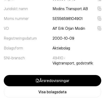
Juridiskt namn
Modins Transport AB
Moms nummer
SE556598104901
VD
Alf Erik Örjan Modin
Registreringsdatum
2000-10-09
Bolagsform
Aktiebolag
SNI-bransch
49410
·
Vägtransport, godstrafik
Årsredovisningar
Visa bolagsdata