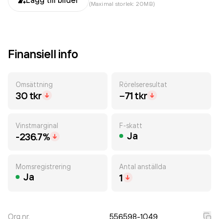
Lägg till bilder
(Maximal storlek: 20MB)
Finansiell info
Omsättning
Rörelseresultat
30 tkr
−71 tkr
Vinstmarginal
F-skatt
Ja
-236.7%
Momsregistrering
Antal anställda
Ja
1
Org.nr.
556598-1049