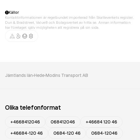
Källor
Kontaktinformationen är regelbundet importerad från Skatteverkets register,
Dun & Bradstreet, Value8 och Bolagsverket av hitta.se. Annan information
har företaget själv möjligheten att registrera på sin sida.
Jämtlands län
Hede
Modins Transport AB
Olika telefonformat
+4668412046
068412046
+46684 120 46
+46684-120 46
0684-120 46
0684-12046