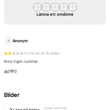
Lämna ett omdöme
Anonym
A
för mer än ett år sedan
finns inget nummer
0
0
Bilder
Ladda upp bilder