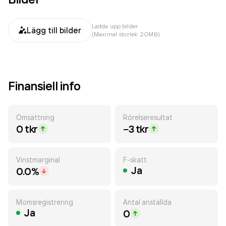
Ladda upp bilder
Lägg till bilder
(Maximal storlek: 20MB)
Finansiell info
Omsättning
Rörelseresultat
0 tkr
−3 tkr
Vinstmarginal
F-skatt
Ja
0.0%
Momsregistrering
Antal anställda
Ja
0