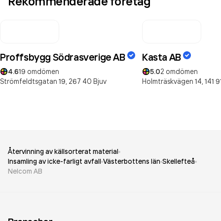
Rekommenderade företag
Proffsbygg Södrasverige AB
Kasta AB
4.6
19
omdömen
5.0
2
omdömen
Strömfeldtsgatan 19,
267 40
Bjuv
Holmträskvägen 14,
141 9
Återvinning av källsorterat material
Insamling av icke-farligt avfall
Västerbottens län
Skellefteå
Nelcom AB