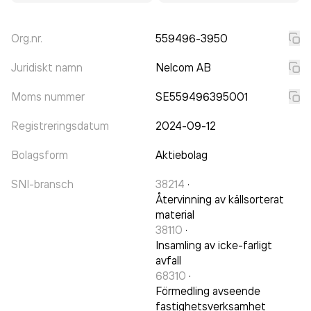
Org.nr.
559496-3950
Juridiskt namn
Nelcom AB
Moms nummer
SE559496395001
Registreringsdatum
2024-09-12
Bolagsform
Aktiebolag
SNI-bransch
38214
·
Återvinning av källsorterat
material
38110
·
Insamling av icke-farligt
avfall
68310
·
Förmedling avseende
fastighetsverksamhet