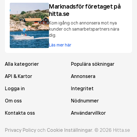
Marknadsför företaget på
hitta.se
Kom igång och annonsera mot nya
kunder och samarbetspartners nära
dig.
Läs mer här
Alla kategorier
Populära sökningar
API & Kartor
Annonsera
Logga in
Integritet
Om oss
Nödnummer
Kontakta oss
Användarvillkor
Privacy Policy
och
Cookie Inställningar
.
©
2026
Hitta.se