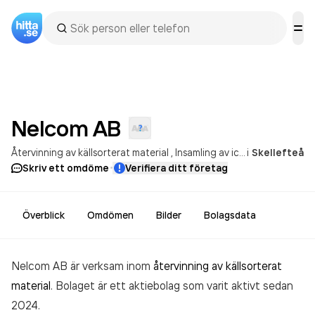
Nelcom
AB
Återvinning av källsorterat material
Insamling av icke-farligt avfall
i
Skellefteå
·
Skriv ett omdöme
Verifiera ditt företag
Överblick
Omdömen
Bilder
Bolagsdata
Nelcom AB är verksam inom
återvinning av källsorterat
material
. Bolaget är ett aktiebolag som varit aktivt sedan
2024.