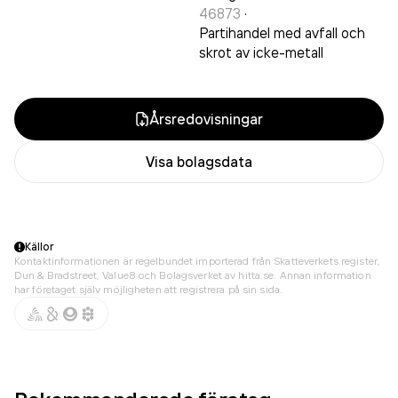
46873
·
Partihandel med avfall och
skrot av icke-metall
Årsredovisningar
Visa bolagsdata
Källor
Kontaktinformationen är regelbundet importerad från Skatteverkets register,
Dun & Bradstreet, Value8 och Bolagsverket av hitta.se. Annan information
har företaget själv möjligheten att registrera på sin sida.