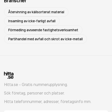
Branscher
Återvinning av källsorterat material
Insamling av icke-farligt avfall
Förmedling avseende fastighetsverksamhet
Partihandel med avfall och skrot av icke-metall
Hitta.se - Gratis nummerupplysning.
Sök företag, personer och platser.
Hitta telefonnummer, adresser, företagsinfo mm.