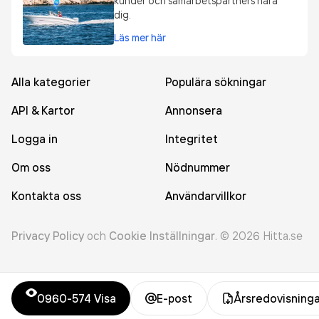
kunder och samarbetspartners nära
dig.
Läs mer här
Alla kategorier
Populära sökningar
API & Kartor
Annonsera
Logga in
Integritet
Om oss
Nödnummer
Kontakta oss
Användarvillkor
Privacy Policy
och
Cookie Inställningar
.
©
2026
Hitta.se
0960-574
Visa
E-post
Årsredovisninga