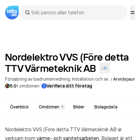
Nordelektro VVS (Före detta
TTV Värmeteknik
AB
Försäljning av badrumsinredning
Installation och service villauppvärmning
i
Arvidsjaur
·
5.0
1
omdömen
Verifiera ditt företag
Överblick
Omdömen
Bilder
Bolagsdata
1
Nordelektro VVS (Före detta TTV Värmeteknik AB är
verksam inom
värme- och sanitetsarbeten
. Bolaget är ett