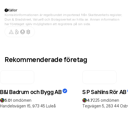
Källor
Kontaktinformationen är regelbundet importerad från Skatteverkets register,
Dun & Bradstreet, Value8 och Bolagsverket av hitta.se. Annan information
har företaget själv möjligheten att registrera på sin sida.
Rekommenderade företag
B&l Badrum och Bygg AB
S P Sahlins Rör AB
5.0
1
omdömen
4.7
225
omdömen
Handelsvägen 15,
973 45
Luleå
Tegvägen 5,
283 44
Osb