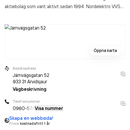
aktiebolag som varit aktivt sedan 1994. Nordelektro VVS
(Före detta TTV Värmeteknik AB
omsatte 202 000,00 kr
senaste räkenskapsåret (2024).
Öppna karta
Besöksadress
Järnvägsgatan 52
933 31
Arvidsjaur
Vägbeskrivning
Telefonnummer
0960
-574
Visa nummer
Skapa en webbsida!
Prova
kostnadsfritt 1 år