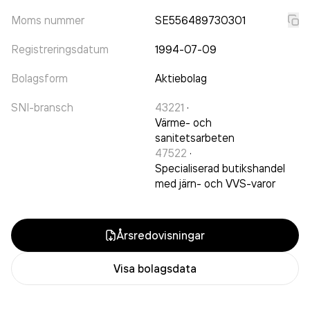
Moms nummer
SE556489730301
Registreringsdatum
1994-07-09
Bolagsform
Aktiebolag
SNI-bransch
43221
·
Värme- och
sanitetsarbeten
47522
·
Specialiserad butikshandel
med järn- och VVS-varor
Årsredovisningar
Visa bolagsdata