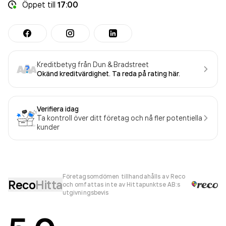
Öppet
till
17:00
Kreditbetyg från Dun & Bradstreet
Okänd kreditvärdighet. Ta reda på rating här.
Verifiera idag
Ta kontroll över ditt företag och nå fler potentiella
kunder
Företagsomdömen tillhandahålls av Reco
Reco
Hitta
och omfattas inte av Hittapunktse AB:s
utgivningsbevis