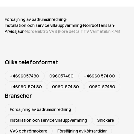
Försäljning av badrumsinredning
Installation och service villauppvärmning
Norrbottens län
Arvidsjaur
Nordelektro VVS (Före detta TTV Värmeteknik AB
Olika telefonformat
+4696057480
096057480
+46960 574 80
+46960-574 80
0960-574 80
0960-57480
Branscher
Försäljning av badrumsinredning
Installation och service villauppvärmning
Snickare
VVS och rörmokare
Försäljning av köksartiklar