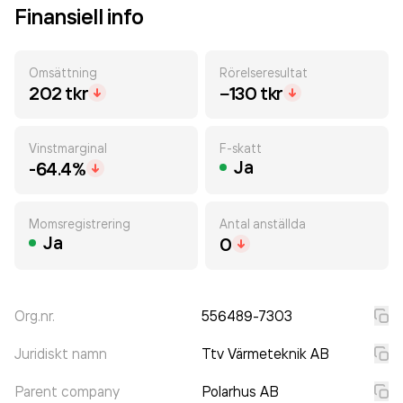
Finansiell info
Omsättning
Rörelseresultat
202 tkr
−130 tkr
Vinstmarginal
F-skatt
Ja
-64.4%
Momsregistrering
Antal anställda
Ja
0
Org.nr.
556489-7303
Juridiskt namn
Ttv Värmeteknik AB
Parent company
Polarhus AB