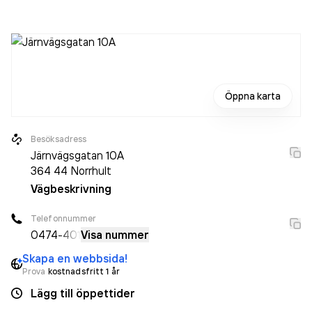
Bolaget är ett aktiebolag som varit aktivt sedan 1972.
Norrhults Taxi
omsatte 2 365 000,00 kr
senaste
räkenskapsåret (2025).
Öppna karta
Besöksadress
Järnvägsgatan 10A
364 44
Norrhult
Vägbeskrivning
Telefonnummer
0474
-401
Visa nummer
Skapa en webbsida!
Prova
kostnadsfritt 1 år
Lägg till öppettider