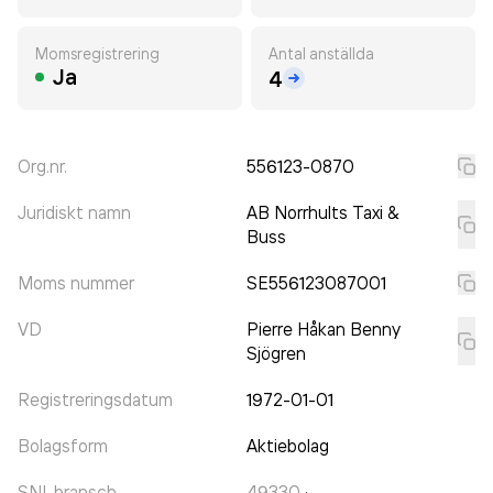
Momsregistrering
Antal anställda
Ja
4
Org.nr.
556123-0870
Juridiskt namn
AB Norrhults Taxi &
Buss
Moms nummer
SE556123087001
VD
Pierre Håkan Benny
Sjögren
Registreringsdatum
1972-01-01
Bolagsform
Aktiebolag
SNI-bransch
49330
·