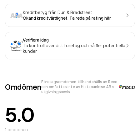
Kreditbetyg från Dun & Bradstreet
Okänd kreditvärdighet. Ta reda på rating här.
Verifiera idag
Ta kontroll över ditt företag och nå fler potentiella
kunder
Företagsomdömen tillhandahålls av Reco
Omdömen
och omfattas inte av Hittapunktse AB:s
utgivningsbevis
5.0
1
omdömen