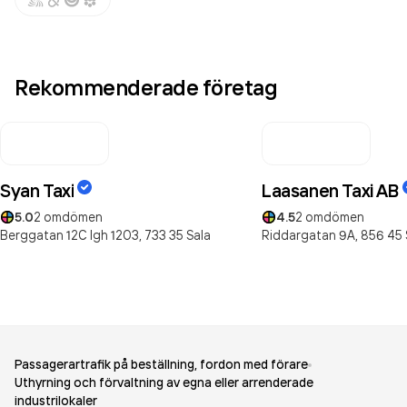
Rekommenderade företag
Syan Taxi
Laasanen Taxi AB
5.0
2
omdömen
4.5
2
omdömen
Berggatan 12C lgh 1203,
733 35
Sala
Riddargatan 9A,
856 45
Passagerartrafik på beställning, fordon med förare
Uthyrning och förvaltning av egna eller arrenderade
industrilokaler