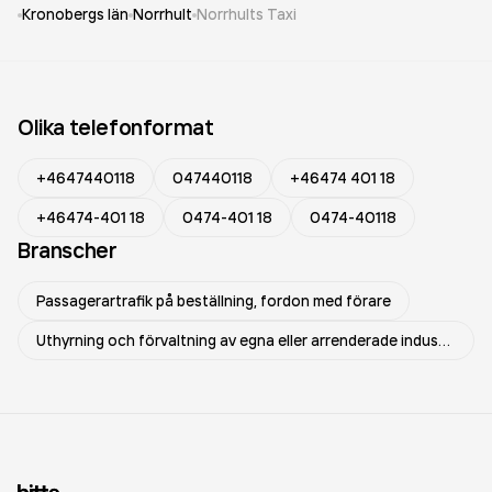
Kronobergs län
Norrhult
Norrhults Taxi
Olika telefonformat
+4647440118
047440118
+46474 401 18
+46474-401 18
0474-401 18
0474-40118
Branscher
Passagerartrafik på beställning, fordon med förare
Uthyrning och förvaltning av egna eller arrenderade industrilokaler