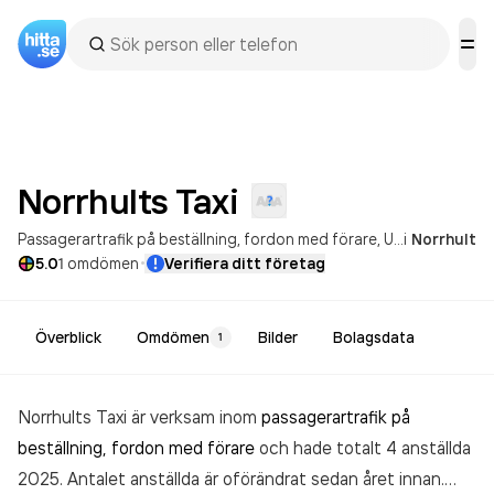
Norrhults
Taxi
Passagerartrafik på beställning, fordon med förare
Uthyrning och förvaltning av egna eller arrenderade industrilokaler
i
Norrhult
·
5.0
1
omdömen
Verifiera ditt företag
Överblick
Omdömen
Bilder
Bolagsdata
1
Norrhults Taxi är verksam inom
passagerartrafik på
beställning, fordon med förare
och hade totalt 4 anställda
2025. Antalet anställda är oförändrat sedan året innan.