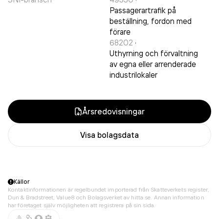
Passagerartrafik på
beställning, fordon med
förare
68202
·
Uthyrning och förvaltning
av egna eller arrenderade
industrilokaler
Årsredovisningar
Visa bolagsdata
Källor
Kontaktinformationen är regelbundet importerad från Skatteverkets register,
Dun & Bradstreet, Value8 och Bolagsverket av hitta.se. Annan information
har företaget själv möjligheten att registrera på sin sida.