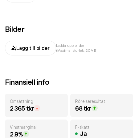
Bilder
Ladda upp bilder
Lägg till bilder
(Maximal storlek: 20MB)
Finansiell info
Omsättning
Rörelseresultat
2 365 tkr
68 tkr
Vinstmarginal
F-skatt
Ja
2.9%