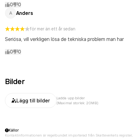
0
0
Anders
A
för mer än ett år sedan
Seriösa, vill verkligen lösa de tekniska problem man har
0
0
Bilder
Ladda upp bilder
Lägg till bilder
(Maximal storlek: 20MB)
Källor
Kontaktinformationen är regelbundet importerad från Skatteverkets register,