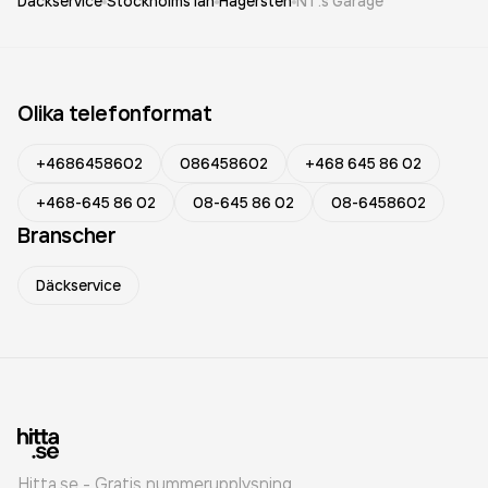
Däckservice
Stockholms län
Hägersten
NT:s Garage
Olika telefonformat
+4686458602
086458602
+468 645 86 02
+468-645 86 02
08-645 86 02
08-6458602
Branscher
Däckservice
Hitta.se - Gratis nummerupplysning.