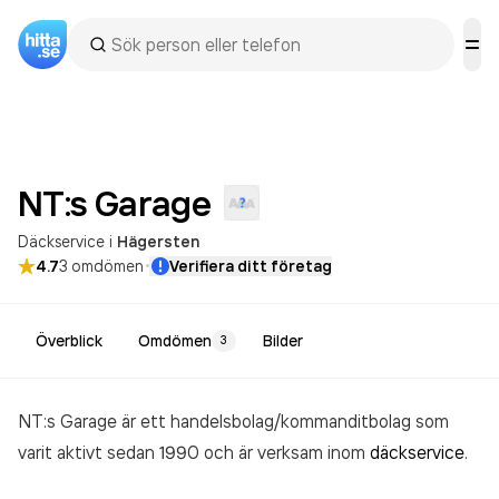
NT:s
Garage
Däckservice
i
Hägersten
·
4.7
3
omdömen
Verifiera ditt företag
Överblick
Omdömen
Bilder
3
NT:s Garage är ett handelsbolag/kommanditbolag som
varit aktivt sedan 1990 och är verksam inom
däckservice
.