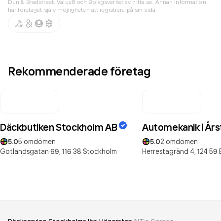
Dun & Bradstreet, Value8 och Bolagsverket av hitta.se. Annan information
har företaget själv möjligheten att registrera på sin sida.
Rekommenderade företag
Däckbutiken Stockholm AB
Automekanik i Års
5.0
5
omdömen
5.0
2
omdömen
Gotlandsgatan 69,
116 38
Stockholm
Herrestagränd 4,
124 59