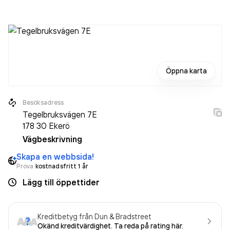
aktiebolag som varit aktivt sedan 2020. Nykvist Naprapati
AB
omsatte 460 000,00 kr
senaste räkenskapsåret
(2025).
Öppna karta
Besöksadress
Tegelbruksvägen 7E
178 30
Ekerö
Vägbeskrivning
Skapa en webbsida!
Prova
kostnadsfritt 1 år
Lägg till öppettider
Kreditbetyg från Dun & Bradstreet
Okänd kreditvärdighet. Ta reda på rating här.