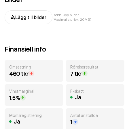
Ladda upp bilder
Lägg till bilder
(Maximal storlek: 20MB)
Finansiell info
Omsättning
Rörelseresultat
460 tkr
7 tkr
Vinstmarginal
F-skatt
Ja
1.5%
Momsregistrering
Antal anställda
Ja
1