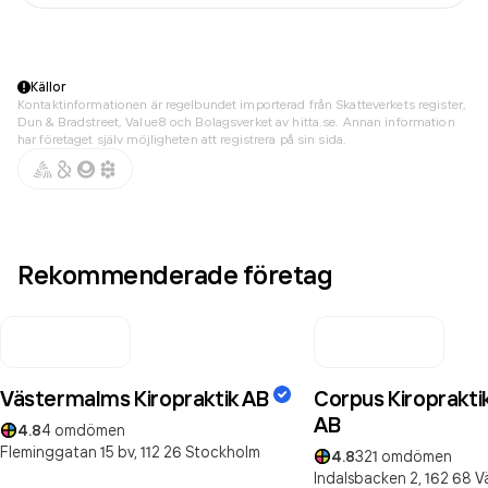
Källor
Kontaktinformationen är regelbundet importerad från Skatteverkets register,
Dun & Bradstreet, Value8 och Bolagsverket av hitta.se. Annan information
har företaget själv möjligheten att registrera på sin sida.
Rekommenderade företag
Västermalms Kiropraktik AB
Corpus Kiroprakt
AB
4.8
4
omdömen
Fleminggatan 15 bv,
112 26
Stockholm
4.8
321
omdömen
Indalsbacken 2,
162 68
V