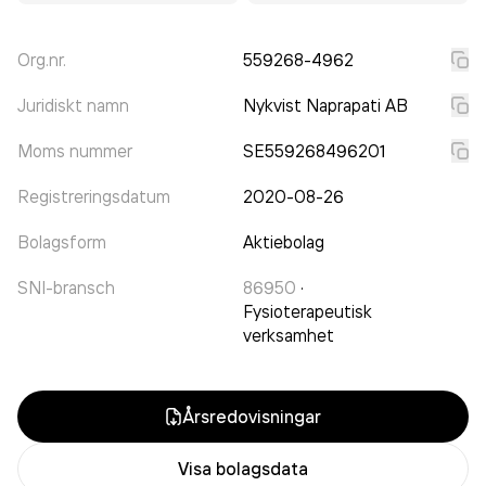
Org.nr.
559268-4962
Juridiskt namn
Nykvist Naprapati AB
Moms nummer
SE559268496201
Registreringsdatum
2020-08-26
Bolagsform
Aktiebolag
SNI-bransch
86950
·
Fysioterapeutisk
verksamhet
Årsredovisningar
Visa bolagsdata