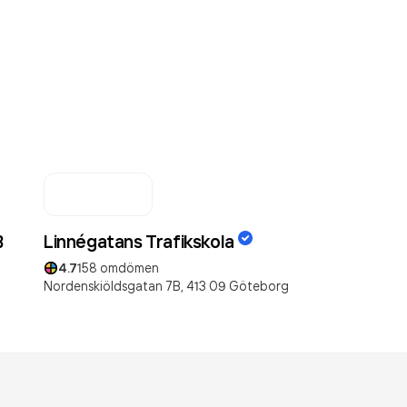
B
Linnégatans Trafikskola
4.7
158
omdömen
Nordenskiöldsgatan 7B,
413 09
Göteborg