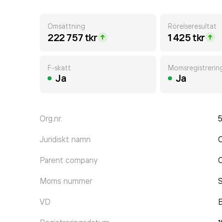
Omsättning
Rörelseresultat
222 757 tkr
1 425 tkr
F-skatt
Momsregistrerin
Ja
Ja
Org.nr.
Juridiskt namn
O
Parent company
O
Moms nummer
VD
B