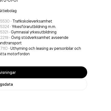
972-01-01
ktiebolag
85530
·
Trafikskoleverksamhet
85324
·
Yrkesförarutbildning m.m.
85321
·
Gymnasial yrkesutbildning
52219
·
Övrig stödverksamhet avseende
andtransport
7110
·
Uthyrning och leasing av personbilar och
ätta motorfordon
isningar
agsdata