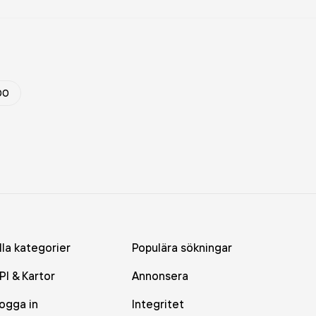
00
lla kategorier
Populära sökningar
PI & Kartor
Annonsera
ogga in
Integritet