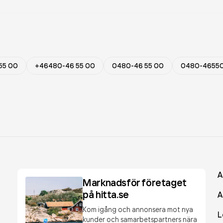
55 00
+46480-46 55 00
0480-46 55 00
0480-4655
A
Marknadsför företaget
på hitta.se
A
Kom igång och annonsera mot nya
L
kunder och samarbetspartners nära