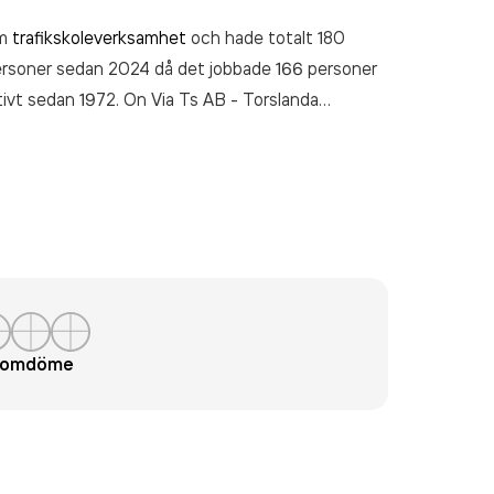
om
trafikskoleverksamhet
och hade totalt 180
personer sedan 2024 då det jobbade 166 personer
tivt sedan 1972. On Via Ts AB - Torslanda
kenskapsåret (2025).
t omdöme