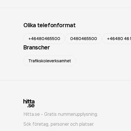
Olika telefonformat
+46480465500
0480465500
+46480 46 
Branscher
Trafikskoleverksamhet
Hitta.se - Gratis nummerupplysning.
Sök företag, personer och platser.