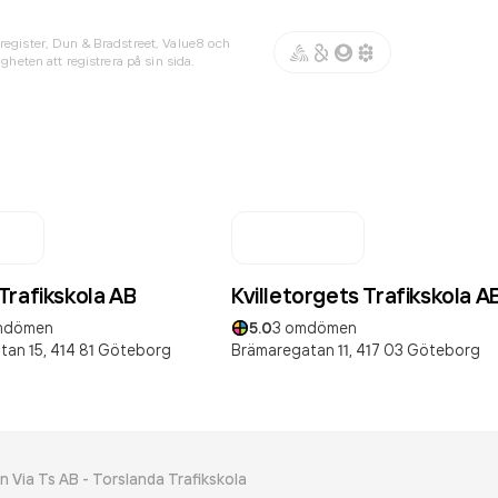
register, Dun & Bradstreet, Value8 och
gheten att registrera på sin sida.
Trafikskola AB
Kvilletorgets Trafikskola A
dömen
5.0
3
omdömen
tan 15,
414 81
Göteborg
Brämaregatan 11,
417 03
Göteborg
n Via Ts AB - Torslanda Trafikskola