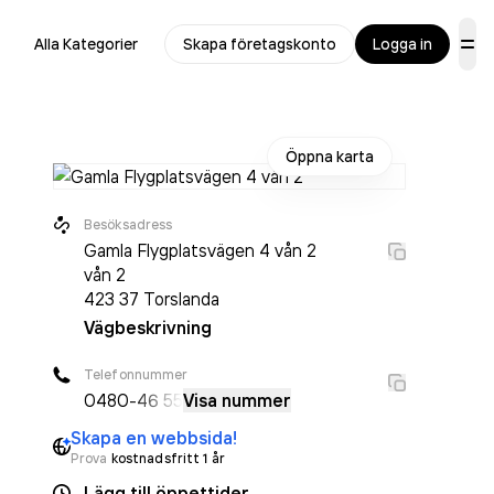
Alla Kategorier
Skapa företagskonto
Logga in
Öppna karta
Besöksadress
Gamla Flygplatsvägen 4 vån 2
vån 2
423 37
Torslanda
Vägbeskrivning
Telefonnummer
0480
-46 55
Visa nummer
Skapa en webbsida!
Prova
kostnadsfritt 1 år
Lägg till öppettider