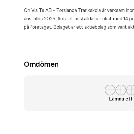
On Via Ts AB - Torslanda Trafikskola är verksam in
anställda 2025. Antalet anställda har ökat med 14 
på företaget. Bolaget är ett aktiebolag som varit ak
Trafikskola
omsatte 222 757 000,00 kr
senaste rä
Omdömen
Lämna et