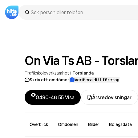
On Via Ts AB - Torsl
Trafikskoleverksamhet
i
Torslanda
·
Skriv ett omdöme
Verifiera ditt företag
0480-46 55
Visa
Årsredovisningar
Överblick
Omdömen
Bilder
Bolagsdata