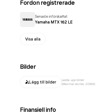
Fordon registrerade
Senaste införskaffat
Yamaha MTX 162 LE
Visa alla
Bilder
Ladda upp bilder
Lägg till bilder
(Maximal storlek: 20MB)
Finansiell info