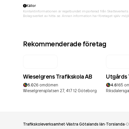
Källor
Kontaktinformationen är regelbundet importerad från Skatteverkets 
Bolagsverket av hitta.se. Annan information har företaget själv möjli
Rekommenderade företag
Wieselgrens Trafikskola AB
Utgårds 
5.0
26
omdömen
4.6
165
om
Wieselgrensplatsen 27,
417 12
Göteborg
Riksdalersga
Trafikskoleverksamhet
Västra Götalands län
Torslanda
O