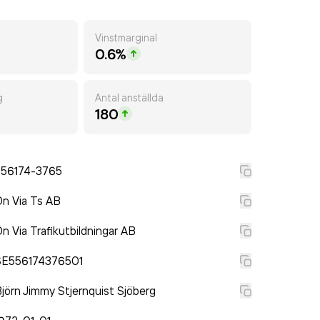
Vinstmarginal
0.6%
g
Antal anställda
180
556174-3765
n Via Ts AB
n Via Trafikutbildningar AB
SE556174376501
jörn Jimmy Stjernquist Sjöberg