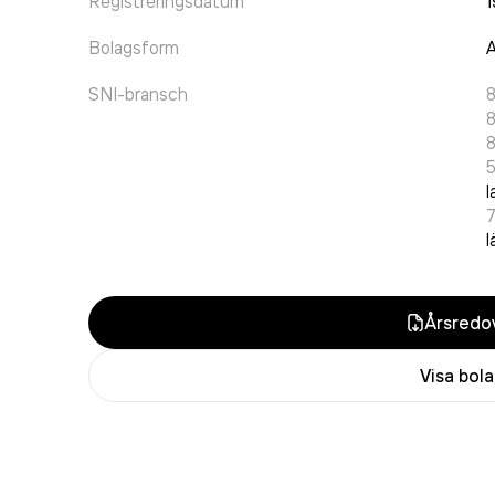
Registreringsdatum
1
Bolagsform
A
SNI-bransch
l
7
l
Årsredov
Visa bol