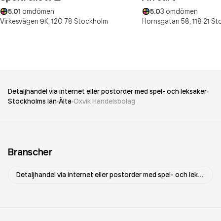
5.0
1
omdömen
5.0
3
omdömen
Virkesvägen 9K,
120 78
Stockholm
Hornsgatan 58,
118 21
St
Detaljhandel via internet eller postorder med spel- och leksaker
Stockholms län
Älta
Oxvik Handelsbolag
Branscher
Detaljhandel via internet eller postorder med spel- och leksaker