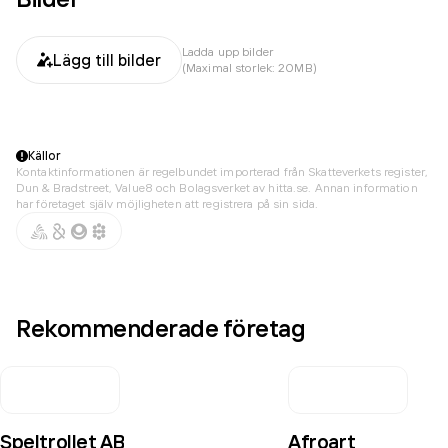
Ladda upp bilder
Lägg till bilder
(Maximal storlek: 20MB)
Källor
Kontaktinformationen är regelbundet importerad från Skatteverkets register,
Dun & Bradstreet, Value8 och Bolagsverket av hitta.se. Annan information
har företaget själv möjligheten att registrera på sin sida.
Rekommenderade företag
Speltrollet AB
Afroart