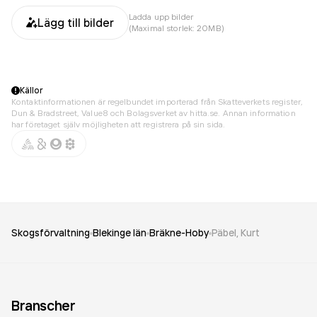
Ladda upp bilder
Lägg till bilder
(Maximal storlek: 20MB)
Källor
Kontaktinformationen är regelbundet importerad från Skatteverkets register,
Dun & Bradstreet, Value8 och Bolagsverket av hitta.se. Annan information
har företaget själv möjligheten att registrera på sin sida.
Skogsförvaltning
Blekinge län
Bräkne-Hoby
Päbel, Kurt
Branscher