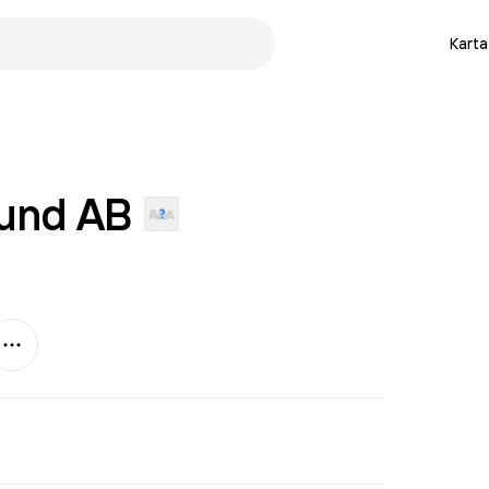
Karta
sund
AB
Mer