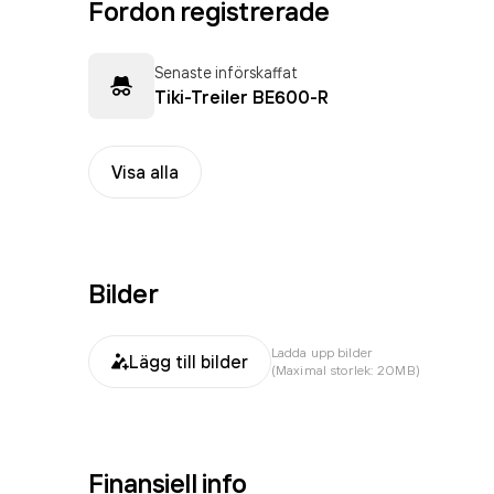
Fordon registrerade
Senaste införskaffat
Tiki-Treiler BE600-R
Visa alla
Bilder
Ladda upp bilder
Lägg till bilder
(Maximal storlek: 20MB)
Finansiell info