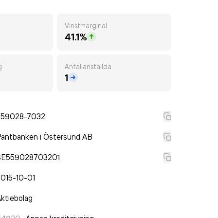
Vinstmarginal
41.1%
g
Antal anställda
1
559028-7032
antbanken i Östersund AB
SE559028703201
015-10-01
ktiebolag