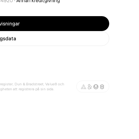
64920
·
Annan kreditgivning
isningar
agsdata
register, Dun & Bradstreet, Value8 och
gheten att registrera på sin sida.