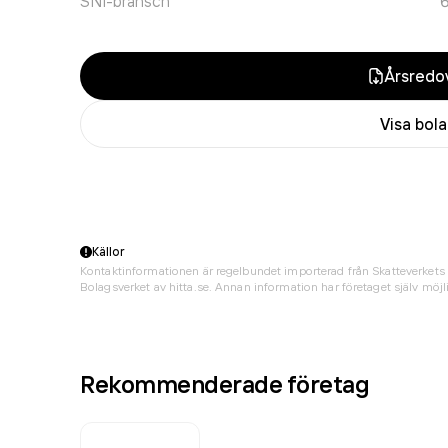
SNI-bransch
Årsredov
Visa bol
Källor
Kontaktinformationen är regelbundet importerad från Skatteverkets 
Bolagsverket av hitta.se. Annan information har företaget själv möjli
Rekommenderade företag