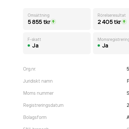
Omsättning
Rörelseresultat
5 855 tkr
2 405 tkr
F-skatt
Momsregistrerin
Ja
Ja
Org.nr.
Juridiskt namn
P
Moms nummer
Registreringsdatum
2
Bolagsform
A