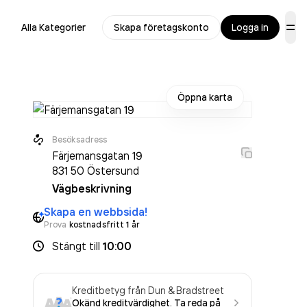
Alla Kategorier
Skapa företagskonto
Logga in
Öppna karta
Besöksadress
Färjemansgatan 19
831 50
Östersund
Vägbeskrivning
Skapa en webbsida!
Prova
kostnadsfritt 1 år
Stängt
till
10:00
Kreditbetyg från Dun & Bradstreet
Okänd kreditvärdighet. Ta reda på