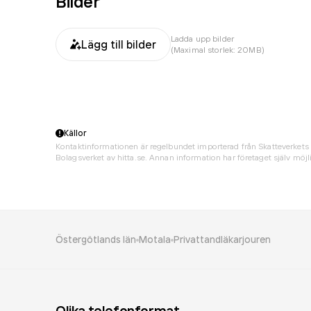
Bilder
Ladda upp bilder
Lägg till bilder
(Maximal storlek: 20MB)
Källor
Kontaktinformationen är regelbundet importerad från Skatteverkets 
Bolagsverket av hitta.se. Annan information har företaget själv möjli
Östergötlands län
Motala
Privattandläkarjouren
Olika telefonformat