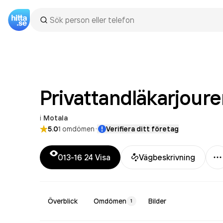
Privattandläkarjoure
i
Motala
·
5.0
1
omdömen
Verifiera ditt företag
M
013-16 24
Visa
Vägbeskrivning
Överblick
Omdömen
Bilder
1