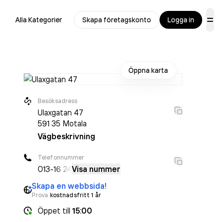
Alla Kategorier
Skapa företagskonto
Logga in
Öppna karta
Besöksadress
Ulaxgatan 47
591 35
Motala
Vägbeskrivning
Telefonnummer
013-
16 24
Visa nummer
Skapa en webbsida!
Prova
kostnadsfritt 1 år
Öppet
till
15:00