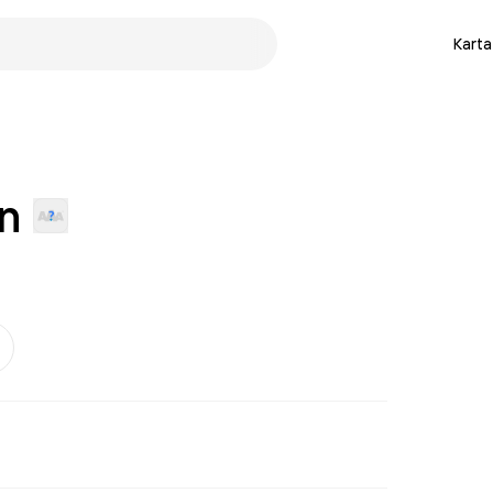
Karta
n
er