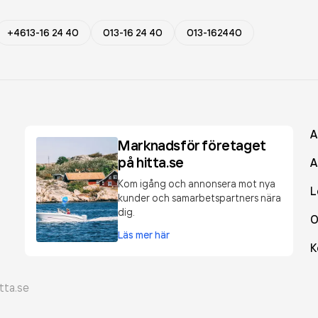
+4613-16 24 40
013-16 24 40
013-162440
A
Marknadsför företaget
på hitta.se
A
Kom igång och annonsera mot nya
L
kunder och samarbetspartners nära
dig.
O
Läs mer här
K
tta.se