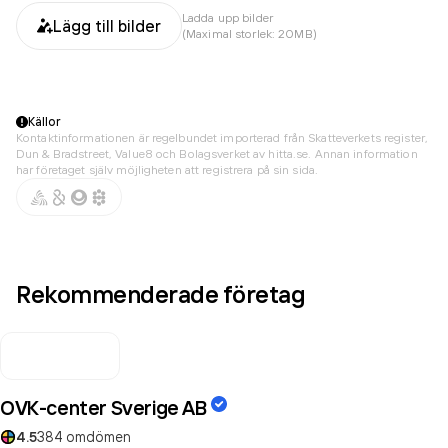
Ladda upp bilder
Lägg till bilder
(Maximal storlek: 20MB)
Källor
Kontaktinformationen är regelbundet importerad från Skatteverkets register,
Dun & Bradstreet, Value8 och Bolagsverket av hitta.se. Annan information
har företaget själv möjligheten att registrera på sin sida.
Rekommenderade företag
OVK-center Sverige AB
4.5
384
omdömen