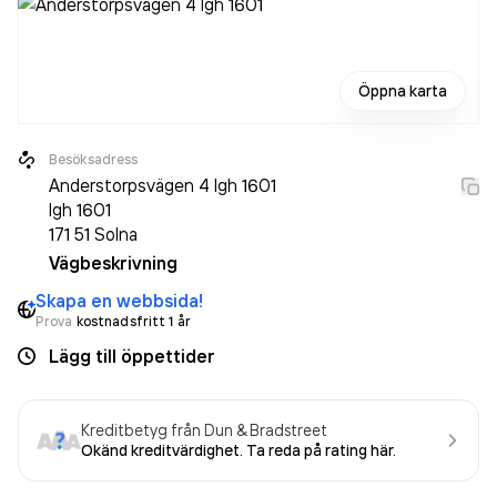
Öppna karta
Besöksadress
Anderstorpsvägen 4 lgh 1601
lgh 1601
171 51
Solna
Vägbeskrivning
Skapa en webbsida!
Prova
kostnadsfritt 1 år
Lägg till öppettider
Kreditbetyg från Dun & Bradstreet
Okänd kreditvärdighet. Ta reda på rating här.