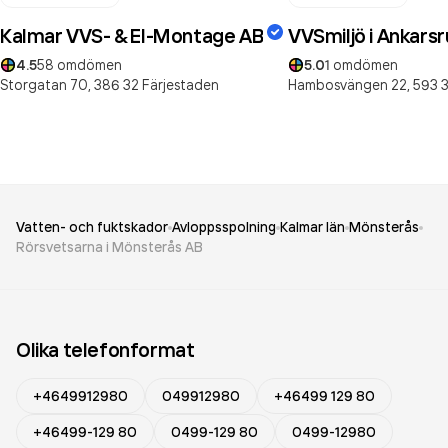
Kalmar VVS- & El-Montage AB
VVSmiljö i Ankars
4.5
58
omdömen
5.0
1
omdömen
Storgatan 70,
386 32
Färjestaden
Hambosvängen 22,
593 
Vatten- och fuktskador
Avloppsspolning
Kalmar län
Mönsterås
Rörsvetsarna i Mönsterås AB
Olika telefonformat
+4649912980
049912980
+46499 129 80
+46499-129 80
0499-129 80
0499-12980