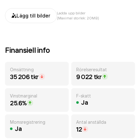
Ladda upp bilder
Lägg till bilder
(Maximal storlek: 20MB)
Finansiell info
Omsättning
Rörelseresultat
35 206 tkr
9 022 tkr
Vinstmarginal
F-skatt
Ja
25.6%
Momsregistrering
Antal anställda
Ja
12