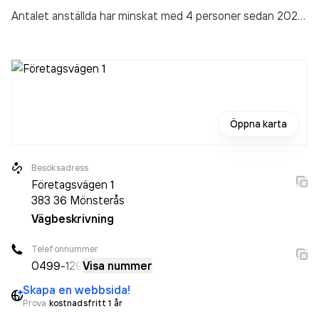
Antalet anställda har minskat med 4 personer sedan 2024
då det jobbade 16 personer på företaget. Bolaget är ett
aktiebolag som varit aktivt sedan 1994. Rörsvetsarna i
Mönsterås AB
omsatte 35 206 000,00 kr
senaste
räkenskapsåret (2025).
Öppna karta
Besöksadress
Företagsvägen 1
383 36
Mönsterås
Vägbeskrivning
Telefonnummer
0499
-129
Visa nummer
Skapa en webbsida!
Prova
kostnadsfritt 1 år