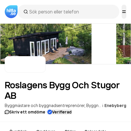
Roslagens Bygg Och Stugor
AB
Byggmästare och byggnadsentreprenörer
Byggnation av fritidshus och friggebodar
i
Enebyberg
·
Skriv ett omdöme
Verifierad