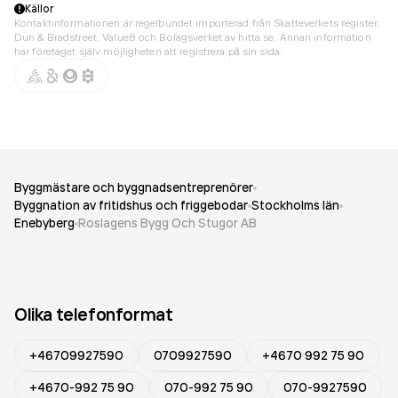
Källor
Kontaktinformationen är regelbundet importerad från Skatteverkets register,
Dun & Bradstreet, Value8 och Bolagsverket av hitta.se. Annan information
har företaget själv möjligheten att registrera på sin sida.
Byggmästare och byggnadsentreprenörer
Byggnation av fritidshus och friggebodar
Stockholms län
Enebyberg
Roslagens Bygg Och Stugor AB
Olika telefonformat
+46709927590
0709927590
+4670 992 75 90
+4670-992 75 90
070-992 75 90
070-9927590