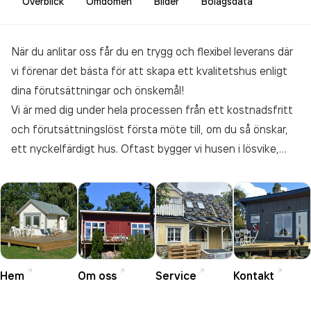
Överblick
Omdömen
Bilder
Bolagsdata
När du anlitar oss får du en trygg och flexibel leverans där
vi förenar det bästa för att skapa ett kvalitetshus enligt
dina förutsättningar och önskemål!
Vi är med dig under hela processen från ett kostnadsfritt
och förutsättningslöst första möte till, om du så önskar,
ett nyckelfärdigt hus. Oftast bygger vi husen i lösvike,
och tack vare vår erfarenhet och vårt byggnadssätt kan vi
anpassa husen till era önskemål och förutsättningar till ett
pris som konkurrenskraftigt. Om förutsättningarna är goda
och ett lite större hus önskas så köper vi husmoduler som
tillverkas av CA-boden, vilket skapar förutsättningar för
ett snabbt och problemfritt montage på plats.
Hem
Om oss
Service
Kontakt