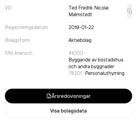
VD
Ted Fredrik Nicolai
Malmstedt
Registreringsdatum
2019-01-22
Bolagsform
Aktiebolag
SNI-bransch
41000
·
Byggande av bostadshus
och andra byggnader
78201
·
Personaluthyrning
Årsredovisningar
Visa bolagsdata