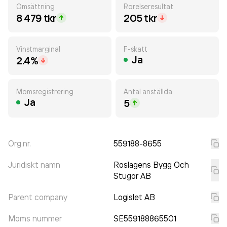
Omsättning
Rörelseresultat
8 479 tkr
205 tkr
Vinstmarginal
F-skatt
Ja
2.4%
Momsregistrering
Antal anställda
Ja
5
Org.nr.
559188-8655
Juridiskt namn
Roslagens Bygg Och
Stugor AB
Parent company
Logislet AB
Moms nummer
SE559188865501