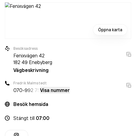
Öppna karta
Besöksadress
Fenixvägen 42
182 49
Enebyberg
Vägbeskrivning
Fredrik Malmstedt
070-
992 75
Visa nummer
Besök hemsida
Stängt
till
07:00