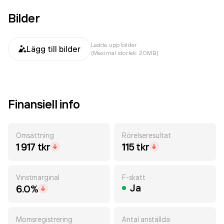
Bilder
Ladda upp bilder
Lägg till bilder
(Maximal storlek: 20MB)
Finansiell info
Omsättning
Rörelseresultat
1 917 tkr
115 tkr
Vinstmarginal
F-skatt
Ja
6.0%
Momsregistrering
Antal anställda