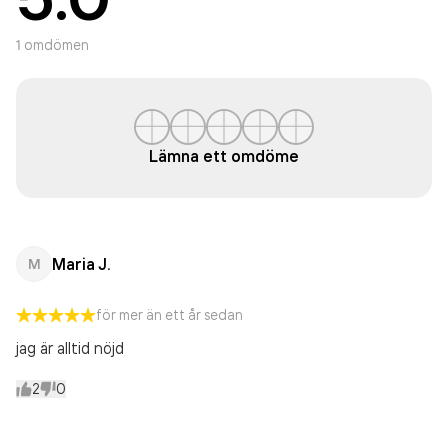
1
omdömen
Lämna ett omdöme
Maria J.
M
för mer än ett år sedan
jag är alltid nöjd
2
0