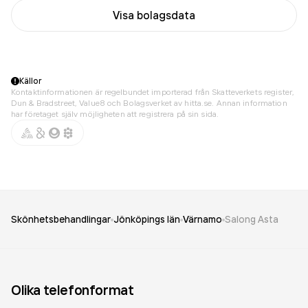
Visa bolagsdata
Källor
Kontaktinformationen är regelbundet importerad från Skatteverkets register,
Dun & Bradstreet, Value8 och Bolagsverket av hitta.se. Annan information
har företaget själv möjligheten att registrera på sin sida.
Skönhetsbehandlingar
Jönköpings län
Värnamo
Salong Asta
Olika telefonformat