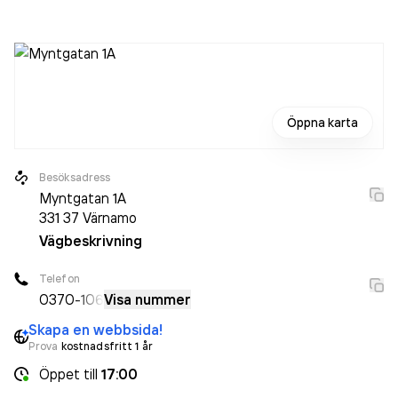
varit aktivt sedan 1987. Salong Asta
omsatte
1 917 000,00 kr
senaste räkenskapsåret (2025).
Öppna karta
Besöksadress
Myntgatan 1A
331 37
Värnamo
Vägbeskrivning
Telefon
0370
-106
Visa nummer
Skapa en webbsida!
Prova
kostnadsfritt 1 år
Öppet
till
17:00