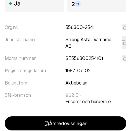
Ja
2
Org.nr.
556300-2541
Juridiskt namn
Salong Asta i Värnamo
AB
Moms nummer
SE556300254101
Registreringsdatum
1987-07-02
Bolagsform
Aktiebolag
SNI-bransch
96210
·
Frisörer och barberare
Årsredovisningar