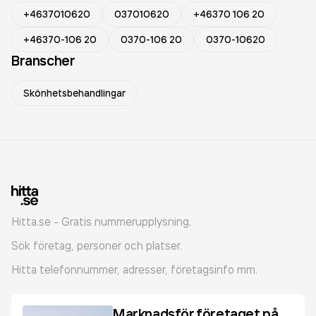
+4637010620
037010620
+46370 106 20
+46370-106 20
0370-106 20
0370-10620
Branscher
Skönhetsbehandlingar
Hitta.se - Gratis nummerupplysning.
Sök företag, personer och platser.
Hitta telefonnummer, adresser, företagsinfo mm.
Marknadsför företaget på