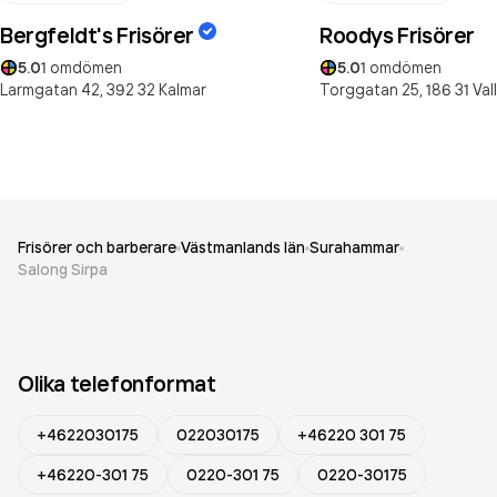
Bergfeldt's Frisörer
Roodys Frisörer
5.0
1
omdömen
5.0
1
omdömen
Larmgatan 42,
392 32
Kalmar
Torggatan 25,
186 31
Val
Frisörer och barberare
Västmanlands län
Surahammar
Salong Sirpa
Olika telefonformat
+4622030175
022030175
+46220 301 75
+46220-301 75
0220-301 75
0220-30175