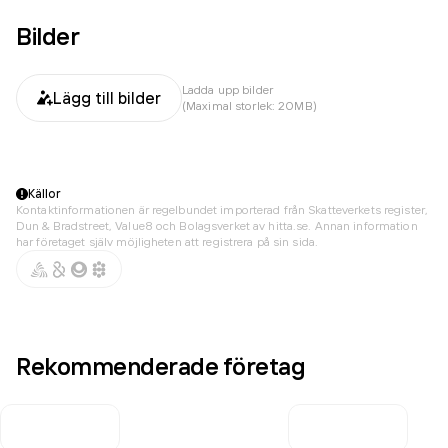
Bilder
Ladda upp bilder
Lägg till bilder
(Maximal storlek: 20MB)
Källor
Kontaktinformationen är regelbundet importerad från Skatteverkets register,
Dun & Bradstreet, Value8 och Bolagsverket av hitta.se. Annan information
har företaget själv möjligheten att registrera på sin sida.
Rekommenderade företag