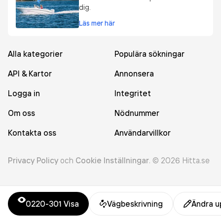
dig.
Läs mer här
Alla kategorier
Populära sökningar
API & Kartor
Annonsera
Logga in
Integritet
Om oss
Nödnummer
Kontakta oss
Användarvillkor
Privacy Policy
och
Cookie Inställningar
.
©
2026
Hitta.se
0220-301
Visa
Vägbeskrivning
Ändra u