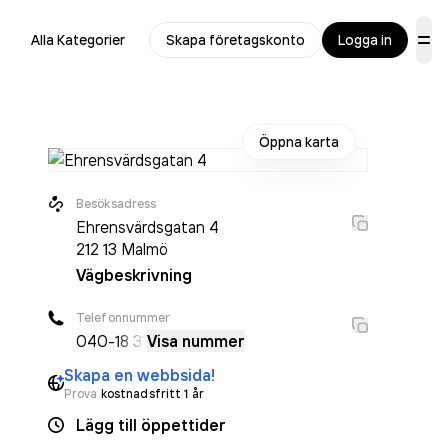
Alla Kategorier
Skapa företagskonto
Logga in
Öppna karta
Besöksadress
Ehrensvärdsgatan 4
212 13
Malmö
Vägbeskrivning
Telefonnummer
040-
18 31
Visa nummer
Skapa en webbsida!
Prova
kostnadsfritt 1 år
Lägg till öppettider