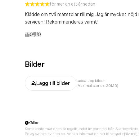
för mer än ett år sedan
Klädde om två matstolar till mig. Jag är mycket nöj
servicen! Rekommenderas varmt!
0
0
Bilder
Ladda upp bilder
Lägg till bilder
(Maximal storlek: 20MB)
Källor
Kontaktinformationen är regelbundet importerad från Skatteverkets 
Bolagsverket av hitta.se. Annan information har företaget själv möjli