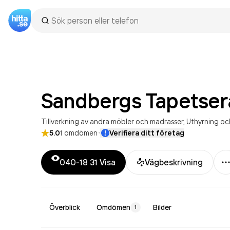
Sandbergs
Tapetser
Tillverkning av andra möbler och madrasser
Uthyrning och lea
·
5.0
1
omdömen
Verifiera ditt företag
M
040-18 31
Visa
Vägbeskrivning
Överblick
Omdömen
Bilder
1