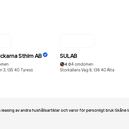
ckarna Sthlm AB
SULAB
ömen
4.0
4
omdömen
n 3,
135 40
Tyresö
Storkällans Väg 8,
138 40
Älta
leasing av andra hushållsartiklar och varor för personligt bruk
Skåne l