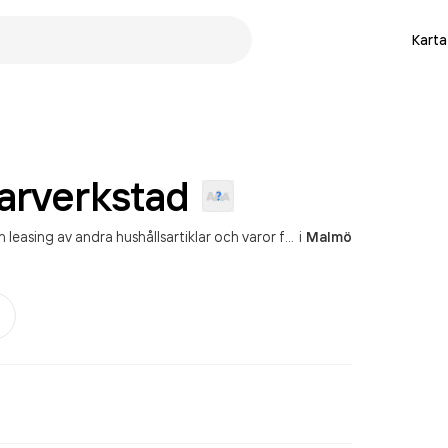
Karta
arverkstad
sing av andra hushållsartiklar och varor för personligt bruk
i
Malmö
er