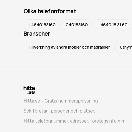
Olika telefonformat
+4640183160
040183160
+4640 18 31 60
Branscher
Tillverkning av andra möbler och madrasser
Uthyrn
Hitta.se - Gratis nummerupplysning.
Sök företag, personer och platser.
Hitta telefonnummer, adresser, företagsinfo mm.