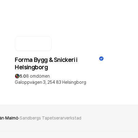
Forma Bygg & Snickeri i
Helsingborg
5.0
8
omdömen
Galoppvägen 3,
254 83
Helsingborg
än
Malmö
Sandbergs Tapetserarverkstad