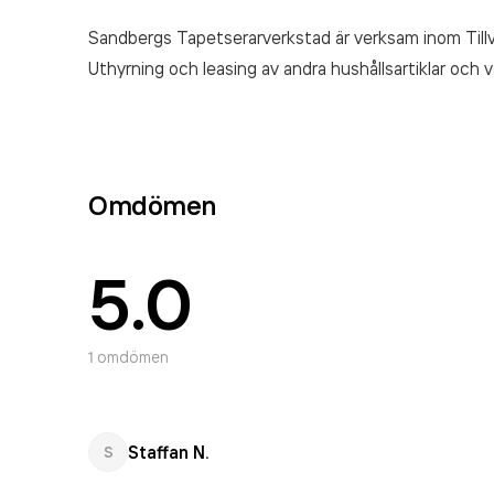
Sandbergs Tapetserarverkstad är verksam inom
Til
Uthyrning och leasing av andra hushållsartiklar och v
Omdömen
5.0
1
omdömen
Staffan N.
S