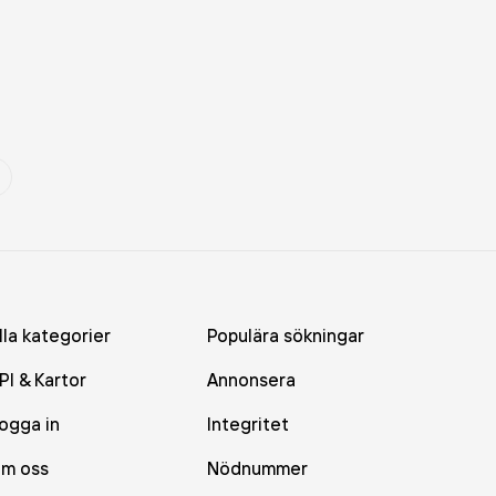
lla kategorier
Populära sökningar
PI & Kartor
Annonsera
ogga in
Integritet
m oss
Nödnummer