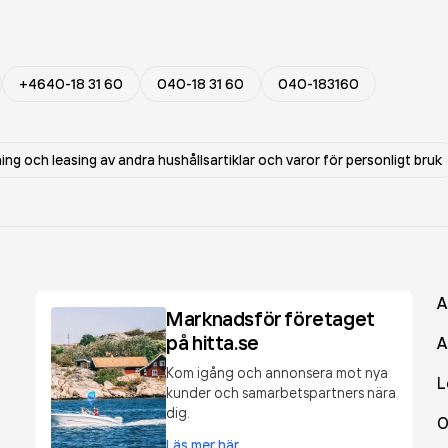
+4640-18 31 60
040-18 31 60
040-183160
ing och leasing av andra hushållsartiklar och varor för personligt bruk
A
Marknadsför företaget
på hitta.se
A
Kom igång och annonsera mot nya
L
kunder och samarbetspartners nära
dig.
O
Läs mer här