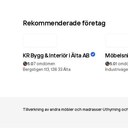
Rekommenderade företag
KR Bygg & Interiör i Älta AB
Möbelsni
5.0
7
omdömen
5.0
1
omd
Bergstigen 113,
138 33
Älta
Industriväge
Tillverkning av andra möbler och madrasser
Uthyrning och 