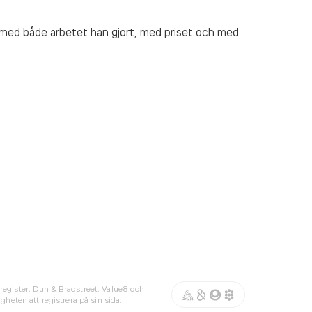
d med både arbetet han gjort, med priset och med
register, Dun & Bradstreet, Value8 och
gheten att registrera på sin sida.