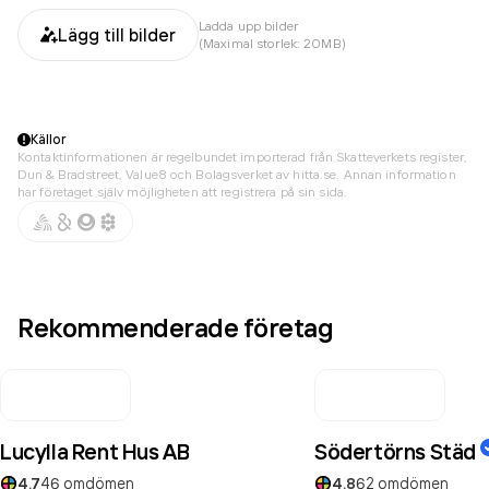
Ladda upp bilder
Lägg till bilder
(Maximal storlek: 20MB)
Källor
Kontaktinformationen är regelbundet importerad från Skatteverkets register,
Dun & Bradstreet, Value8 och Bolagsverket av hitta.se. Annan information
har företaget själv möjligheten att registrera på sin sida.
Rekommenderade företag
Lucylla Rent Hus AB
Södertörns Städ
4.7
46
omdömen
4.8
62
omdömen