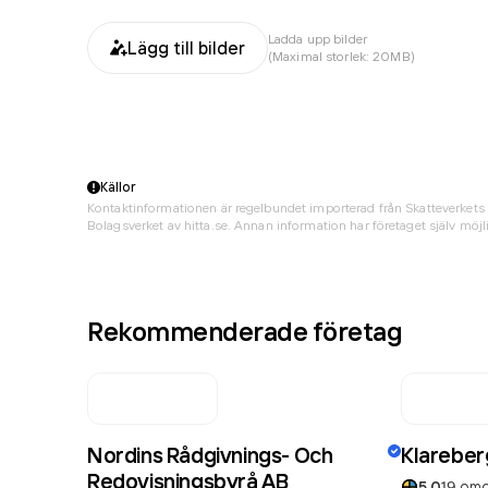
Ladda upp bilder
Lägg till bilder
(Maximal storlek: 20MB)
Källor
Kontaktinformationen är regelbundet importerad från Skatteverkets 
Bolagsverket av hitta.se. Annan information har företaget själv möjli
Rekommenderade företag
Nordins Rådgivnings- Och
Klareber
Redovisningsbyrå AB
5.0
19
om