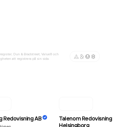
register, Dun & Bradstreet, Value8 och
gheten att registrera på sin sida.
g Redovisning AB
Talenom Redovisning
Helsingborg
dömen