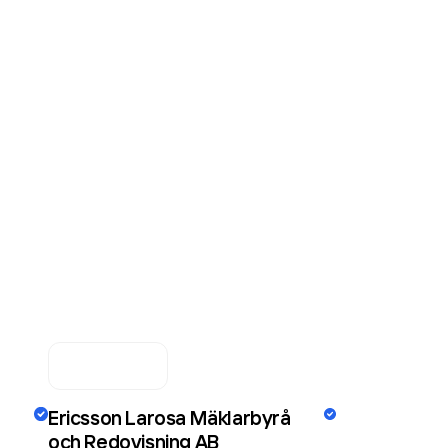
Ericsson Larosa Mäklarbyrå
och Redovisning AB