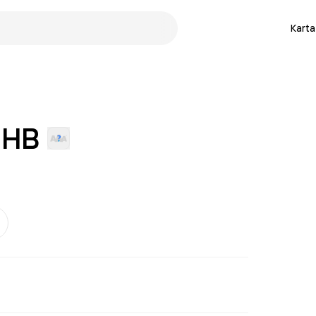
Karta
HB
er