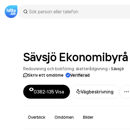
Sävsjö Ekonomibyrå
Redovisning och bokföring; skatterådgivning
i
Sävsjö
·
Skriv ett omdöme
Verifierad
M
0382-135
Visa
Vägbeskrivning
Överblick
Omdömen
Bilder