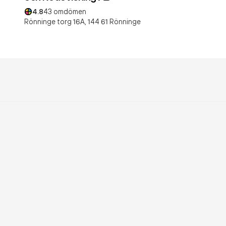
4.8
43
omdömen
Rönninge torg 16A,
144 61
Rönninge