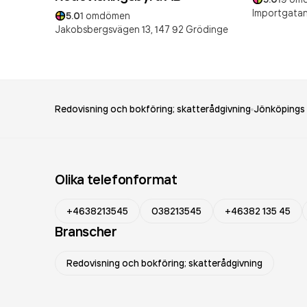
Importgatan
5.0
1
omdömen
Jakobsbergsvägen 13,
147 92
Grödinge
Redovisning och bokföring; skatterådgivning
Jönköpings 
Olika telefonformat
+4638213545
038213545
+46382 135 45
Branscher
Redovisning och bokföring; skatterådgivning