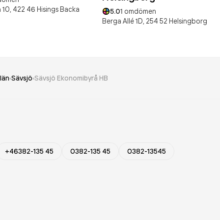
 10,
422 46
Hisings Backa
5.0
1
omdömen
Berga Allé 1D,
254 52
Helsingborg
län
Sävsjö
Sävsjö Ekonomibyrå HB
+46382-135 45
0382-135 45
0382-13545