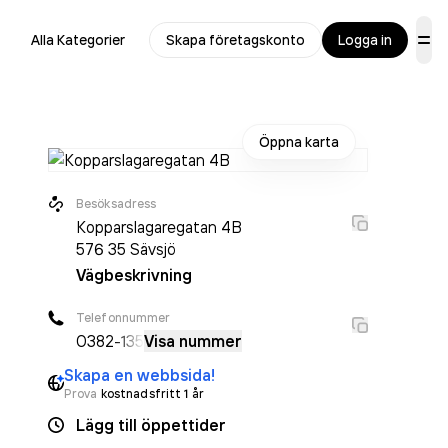
Alla Kategorier
Skapa företagskonto
Logga in
Öppna karta
Besöksadress
Kopparslagaregatan 4B
576 35
Sävsjö
Vägbeskrivning
Telefonnummer
0382
-135
Visa nummer
Skapa en webbsida!
Prova
kostnadsfritt 1 år
Lägg till öppettider