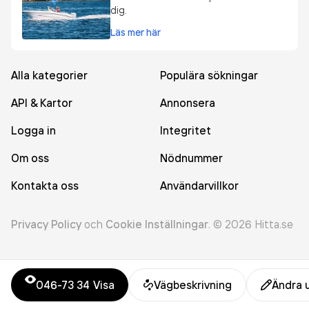
dig.
Läs mer här
Alla kategorier
Populära sökningar
API & Kartor
Annonsera
Logga in
Integritet
Om oss
Nödnummer
Kontakta oss
Användarvillkor
Privacy Policy
och
Cookie Inställningar
.
©
2026
Hitta.se
046-73 34
Visa
Vägbeskrivning
Ändra 