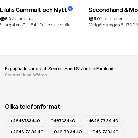
Lilulis Gammalt och Nytt
Secondhand & Mo
5.0
2
omdömen
5.0
2
omdömen
Storgatan 73,
384 30
Blomstermåla
Midgårdsvägen 8,
136 3
Begagnade varor och Second Hand
Skåne län
Furulund
Second Hand Affären
Olika telefonformat
+4646733440
046733440
+4646 73 34 40
+4646-73 34 40
046-73 34 40
046-733440