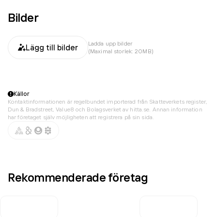
Bilder
Ladda upp bilder
Lägg till bilder
(Maximal storlek: 20MB)
Källor
Kontaktinformationen är regelbundet importerad från Skatteverkets register,
Dun & Bradstreet, Value8 och Bolagsverket av hitta.se. Annan information
har företaget själv möjligheten att registrera på sin sida.
Rekommenderade företag