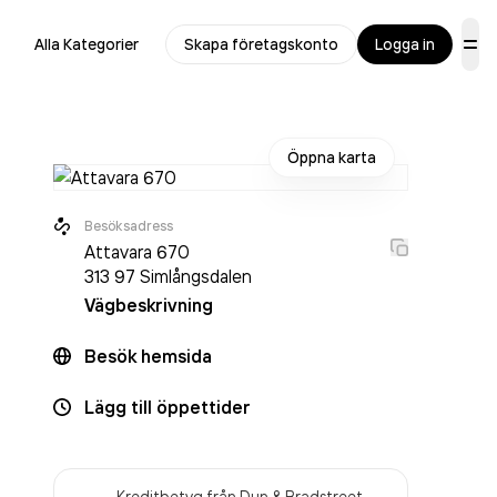
Alla Kategorier
Skapa företagskonto
Logga in
Öppna karta
Besöksadress
Attavara 670
313 97
Simlångsdalen
Vägbeskrivning
Besök hemsida
Lägg till öppettider
Kreditbetyg från Dun & Bradstreet