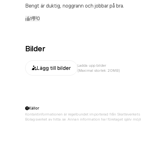
Bengt är duktig, noggrann och jobbar på bra.
1
0
Bilder
Ladda upp bilder
Lägg till bilder
(Maximal storlek: 20MB)
Källor
Kontaktinformationen är regelbundet importerad från Skatteverkets 
Bolagsverket av hitta.se. Annan information har företaget själv möjli