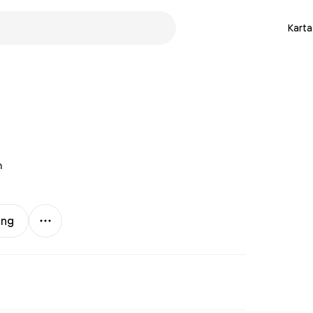
Karta
n
Mer
ing