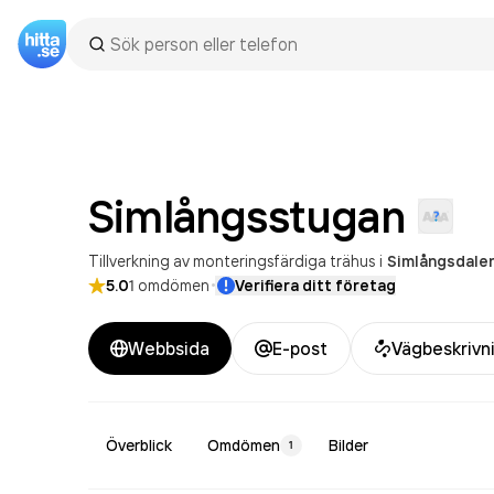
Simlångsstugan
Tillverkning av monteringsfärdiga trähus
i
Simlångsdale
·
5.0
1
omdömen
Verifiera ditt företag
Webbsida
E-post
Vägbeskrivn
Överblick
Omdömen
Bilder
1