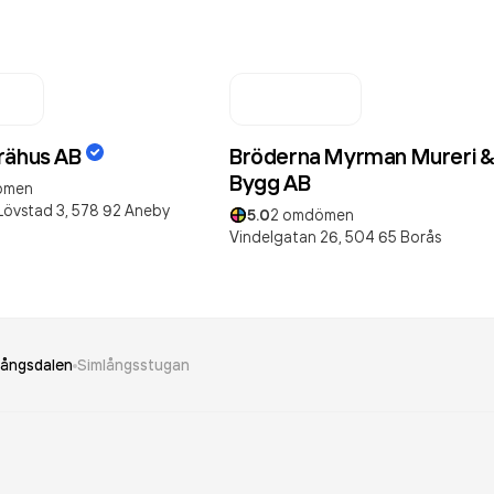
rähus AB
Bröderna Myrman Mureri &
Bygg AB
ömen
Lövstad 3,
578 92
Aneby
5.0
2
omdömen
Vindelgatan 26,
504 65
Borås
långsdalen
Simlångsstugan