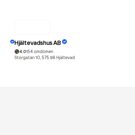
Hjältevadshus AB
4.0
154
omdömen
Storgatan 10,
575 98
Hjältevad