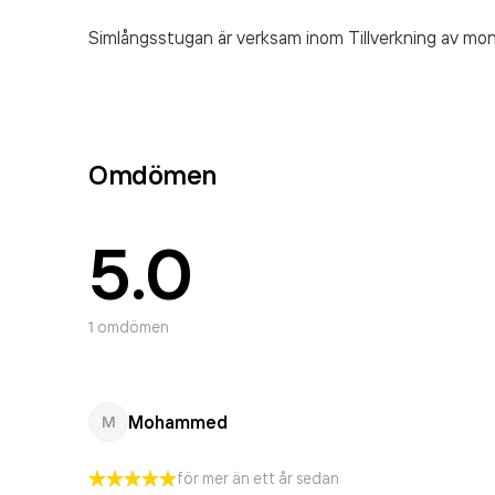
Simlångsstugan är verksam inom
Tillverkning av mo
Omdömen
5.0
1
omdömen
Mohammed
M
för mer än ett år sedan