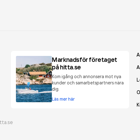
A
Marknadsför företaget
på hitta.se
A
Kom igång och annonsera mot nya
L
kunder och samarbetspartners nära
dig.
O
Läs mer här
K
tta.se