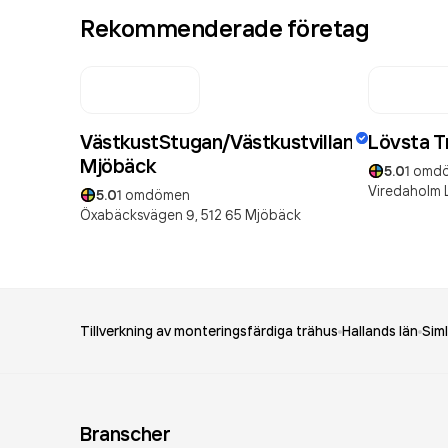
Rekommenderade företag
VästkustStugan/Västkustvillan
Lövsta T
Mjöbäck
5.0
1
omd
Viredaholm 
5.0
1
omdömen
Öxabäcksvägen 9,
512 65
Mjöbäck
Tillverkning av monteringsfärdiga trähus
Hallands län
Sim
Branscher