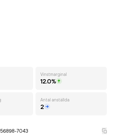
Vinstmarginal
12.0%
g
Antal anställda
2
556898-7043