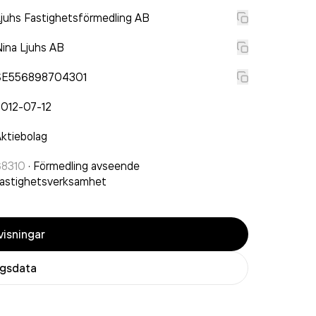
juhs Fastighetsförmedling AB
ina Ljuhs AB
SE556898704301
2012-07-12
ktiebolag
68310
·
Förmedling avseende
astighetsverksamhet
isningar
agsdata