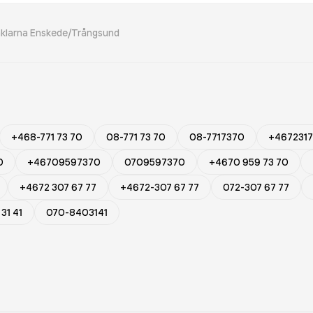
klarna Enskede/Trångsund
+468-771 73 70
08-771 73 70
08-7717370
+467231
0
+46709597370
0709597370
+4670 959 73 70
+4672 307 67 77
+4672-307 67 77
072-307 67 77
31 41
070-8403141