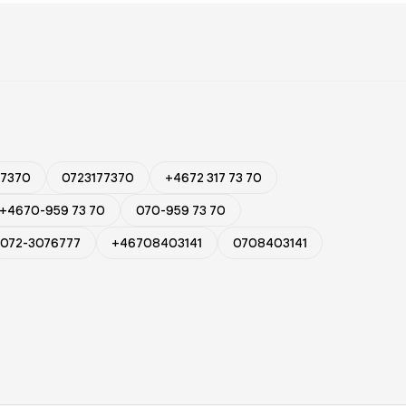
77370
0723177370
+4672 317 73 70
+4670-959 73 70
070-959 73 70
072-3076777
+46708403141
0708403141