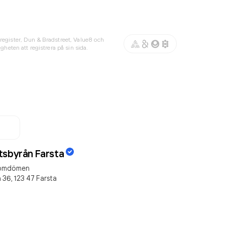
register, Dun & Bradstreet, Value8 och
gheten att registrera på sin sida.
tsbyrån Farsta
omdömen
 36,
123 47
Farsta