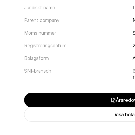
Juridiskt namn
L
Parent company
N
Moms nummer
Registreringsdatum
Bolagsform
A
SNI-bransch
f
Årsredov
Visa bol