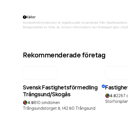
Källor
Kontaktinformationen är regelbundet importerad från Skatteverkets 
Bolagsverket av hitta.se. Annan information har företaget själv möjli
Rekommenderade företag
Svensk Fastighetsförmedling
Fastighe
Trångsund/Skogås
4.8
2287
Storforsplan
4.9
810
omdömen
Trångsundstorget 9,
142 60
Trångsund