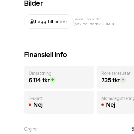
Bilder
Ladda upp bilder
Lägg till bilder
(Maximal storlek: 20MB)
Finansiell info
Omsättning
Rörelseresultat
6 114 tkr
735 tkr
F-skatt
Momsregistrerin
Nej
Nej
Org.nr.