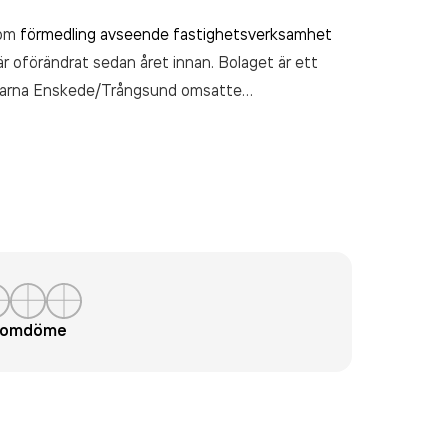
nom
förmedling avseende fastighetsverksamhet
är oförändrat sedan året innan. Bolaget är ett
äklarna Enskede/Trångsund
omsatte
t omdöme