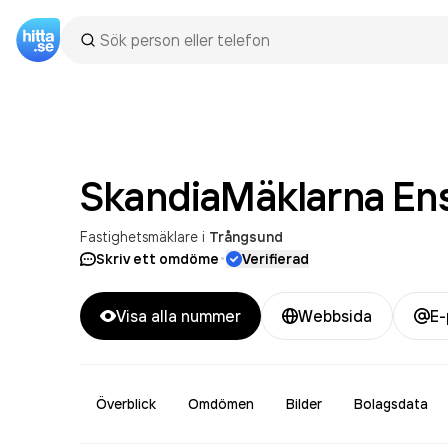
SkandiaMäklarna
En
Fastighetsmäklare
i
Trångsund
·
Skriv ett omdöme
Verifierad
Visa alla nummer
Webbsida
E-
Överblick
Omdömen
Bilder
Bolagsdata