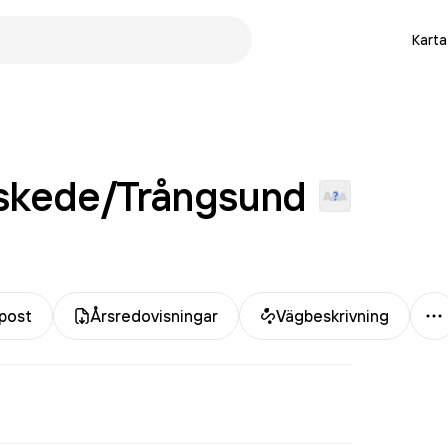
Karta
skede/Trångsund
M
post
Årsredovisningar
Vägbeskrivning