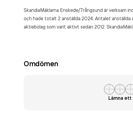
SkandiaMäklarna Enskede/Trångsund är verksam i
och hade totalt 2 anställda 2024. Antalet anställda 
aktiebolag som varit aktivt sedan 2012. SkandiaM
6 114 000,00 kr
senaste räkenskapsåret (2024).
Omdömen
Lämna et