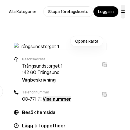
Alla Kategorier
Skapa företagskonto
Logga in
Öppna karta
Besöksadress
Trångsundstorget 1
142 60
Trångsund
Vägbeskrivning
er
Telefonnummer
08-7
71 73
Visa nummer
Besök hemsida
Lägg till öppettider