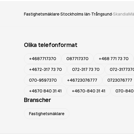
Fastighetsmäklare
Stockholms län
Trångsund
SkandiaMä
Olika telefonformat
+4687717370
087717370
+468 771 73 70
+4672-317 73 70
072-317 73 70
072-317737
070-9597370
+46723076777
0723076777
+4670 840 31 41
+4670-840 31 41
070-840 
Branscher
Fastighetsmäklare