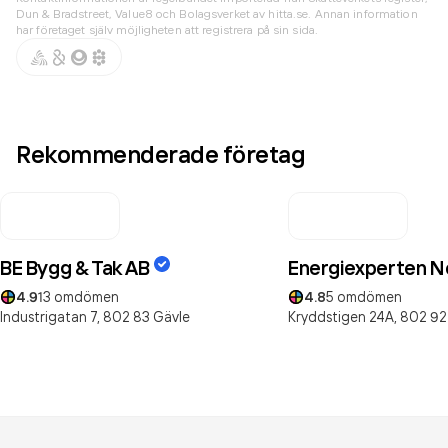
Dun & Bradstreet, Value8 och Bolagsverket av hitta.se. Annan information
har företaget själv möjligheten att registrera på sin sida.
Rekommenderade företag
BE Bygg & Tak AB
Energiexperten N
4.9
13
omdömen
4.8
5
omdömen
Industrigatan 7,
802 83
Gävle
Kryddstigen 24A,
802 92