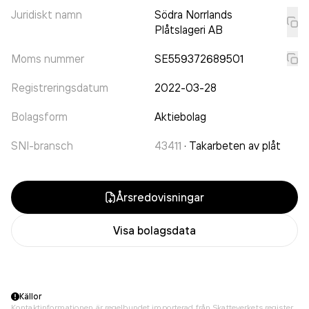
Juridiskt namn
Södra Norrlands
Plåtslageri AB
Moms nummer
SE559372689501
Registreringsdatum
2022-03-28
Bolagsform
Aktiebolag
SNI-bransch
43411
·
Takarbeten av plåt
Årsredovisningar
Visa bolagsdata
Källor
Kontaktinformationen är regelbundet importerad från Skatteverkets register,