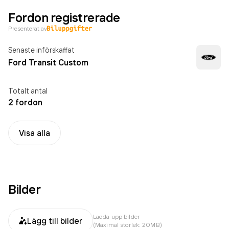
Fordon registrerade
Presenterat av
Senaste införskaffat
Ford Transit Custom
Totalt antal
2 fordon
Visa alla
Bilder
Ladda upp bilder
Lägg till bilder
(Maximal storlek: 20MB)