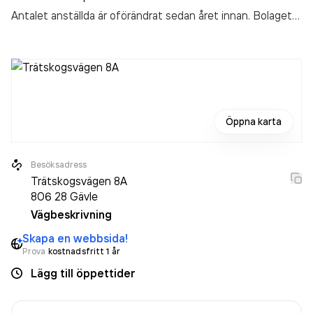
Antalet anställda är oförändrat sedan året innan. Bolaget
är ett aktiebolag som varit aktivt sedan 2022. Södra
Norrlands Plåtslageri AB
omsatte 1 704 000,00 kr
senaste räkenskapsåret (2025).
Öppna karta
Besöksadress
Trätskogsvägen 8A
806 28
Gävle
Vägbeskrivning
Skapa en webbsida!
Prova
kostnadsfritt 1 år
Lägg till öppettider