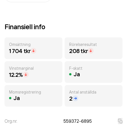
Finansiell info
Omsättning
Rörelseresultat
1 704 tkr
208 tkr
Vinstmarginal
F-skatt
Ja
12.2%
Momsregistrering
Antal anställda
Ja
2
Org.nr.
559372-6895