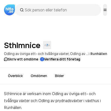
Sthlmnice
Odling av övriga ett- och tvååriga växter
Odling av prydnadsväxter i växthus
i
Runhällen
·
Skriv ett omdöme
Verifiera ditt företag
Överblick
Omdömen
Bilder
Sthlmnice är verksam inom
Odling av övriga ett- och
tvååriga växter och Odling av prydnadsväxter i växthus
i
Runhällen.