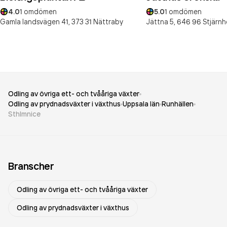
4.0
1
omdömen
5.0
1
omdömen
Gamla landsvägen 41,
373 31
Nättraby
Jättna 5,
646 96
Stjärn
Odling av övriga ett- och tvååriga växter
Odling av prydnadsväxter i växthus
Uppsala län
Runhällen
Sthlmnice
Branscher
Odling av övriga ett- och tvååriga växter
Odling av prydnadsväxter i växthus