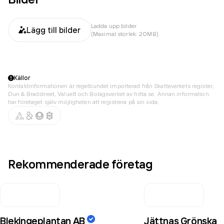
Ladda upp bilder
Lägg till bilder
(Maximal storlek: 20MB)
Källor
Kontaktinformationen är regelbundet importerad från Skatteverkets register,
Dun & Bradstreet, Value8 och Bolagsverket av hitta.se. Annan information
har företaget själv möjligheten att registrera på sin sida.
Rekommenderade företag
Blekingeplantan AB
Jättnas Grönska